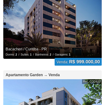
Bacacheri / Curitiba - PR
Dorms:
2
/ Suítes:
1
/ Banheiros:
2
/ Garagens:
1
R$ 999.000,00
Venda:
Apartamento Garden → Venda
Ref.: COD822