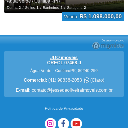
Água Verde / Curitiba - PR
Dorms:
2
/ Suítes:
1
/ Banheiros:
2
/ Garagens:
2
R$ 1.098.000,00
Venda:
JDO imoveis
CRECI: 07468-J
Água Verde
-
Curitiba
/
PR
,
80240-290
Comercial:
(41) 98838-2058
(Claro)
E-mail:
contato@jessedeoliveiraimoveis.com.br
Política de Privacidade