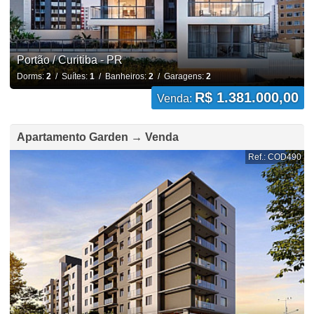
Portão / Curitiba - PR
Dorms:
2
/ Suítes:
1
/ Banheiros:
2
/ Garagens:
2
R$ 1.381.000,00
Venda:
Apartamento Garden → Venda
Ref.: COD490