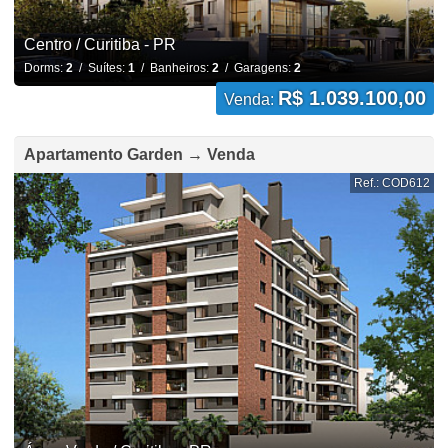
Centro / Curitiba - PR
Dorms:
2
/ Suítes:
1
/ Banheiros:
2
/ Garagens:
2
R$ 1.039.100,00
Venda:
Apartamento Garden → Venda
Ref.: COD612