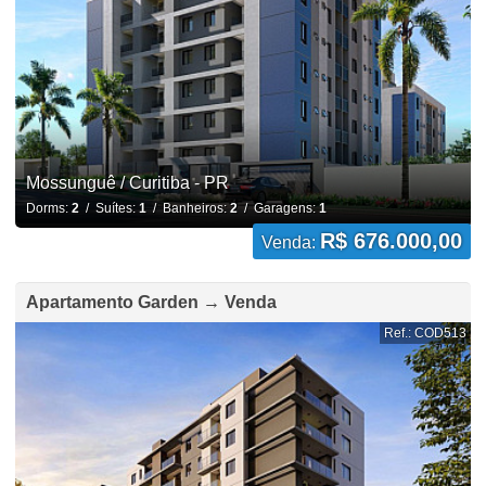
Mossunguê / Curitiba - PR
Dorms:
2
/ Suítes:
1
/ Banheiros:
2
/ Garagens:
1
R$ 676.000,00
Venda:
Apartamento Garden → Venda
Ref.: COD513