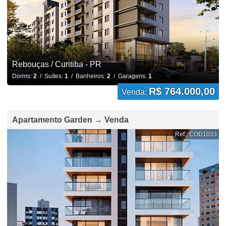
Rebouças / Curitiba - PR
Dorms:
2
/ Suítes:
1
/ Banheiros:
2
/ Garagens:
1
R$ 764.000,00
Venda:
Apartamento Garden → Venda
Ref.: COD1033