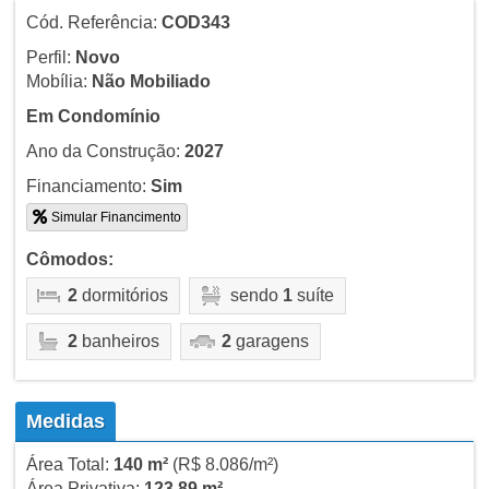
Cód. Referência:
COD343
Perfil:
Novo
Mobília:
Não Mobiliado
Em Condomínio
Ano da Construção:
2027
Financiamento:
Sim
Simular Financimento
Cômodos:
2
dormitórios
sendo
1
suíte
2
banheiros
2
garagens
Medidas
Área Total:
140 m²
(R$ 8.086/m²)
Área Privativa:
123,89 m²