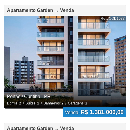
Apartamento Garden → Venda
Ref.: COD1033
Portão / Curitiba - PR
Dorms:
2
/ Suítes:
1
/ Banheiros:
2
/ Garagens:
2
R$ 1.381.000,00
Venda:
Apartamento Garden → Venda