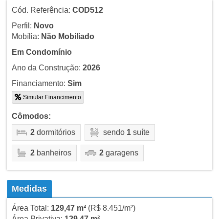
Cód. Referência:
COD512
Perfil:
Novo
Mobília:
Não Mobiliado
Em Condomínio
Ano da Construção:
2026
Financiamento:
Sim
Simular Financimento
Cômodos:
2
dormitórios
sendo
1
suíte
2
banheiros
2
garagens
Medidas
Área Total:
129,47 m²
(R$ 8.451/m²)
Área Privativa:
129,47 m²