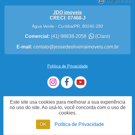
JDO imoveis
CRECI: 07468-J
Água Verde
-
Curitiba
/
PR
,
80240-290
Comercial:
(41) 98838-2058
(Claro)
E-mail:
contato@jessedeoliveiraimoveis.com.br
Política de Privacidade
Este site usa cookies para melhorar a sua experiência
no uso do site. Ao usá-lo, você concorda com o uso de
cookies.
Me Chame no WhatsApp
OK
Política de Privacidade
Enviar mensagem
Chat