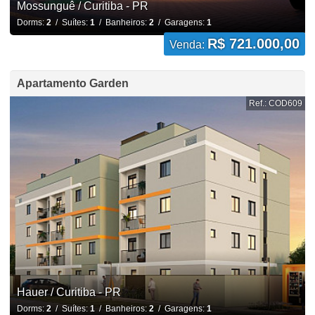
Mossunguê / Curitiba - PR
Dorms:
2
/ Suítes:
1
/ Banheiros:
2
/ Garagens:
1
R$ 721.000,00
Venda:
Apartamento Garden
Ref.: COD609
Hauer / Curitiba - PR
Dorms:
2
/ Suítes:
1
/ Banheiros:
2
/ Garagens:
1