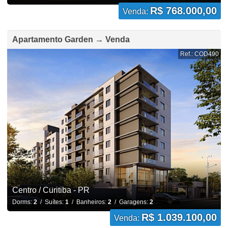
R$ 768.000,00
Venda:
Apartamento Garden → Venda
Ref.: COD490
Centro / Curitiba - PR
Dorms:
2
/ Suítes:
1
/ Banheiros:
2
/ Garagens:
2
R$ 1.039.100,00
Venda: