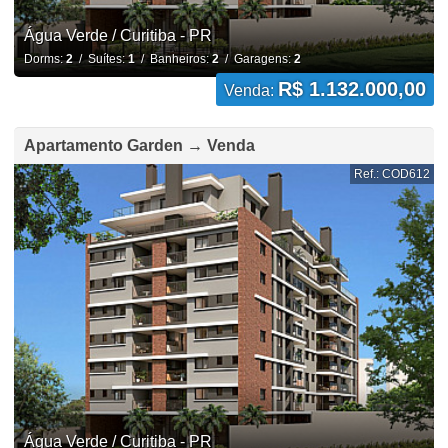
Água Verde / Curitiba - PR
Dorms:
2
/ Suítes:
1
/ Banheiros:
2
/ Garagens:
2
R$ 1.132.000,00
Venda:
Apartamento Garden → Venda
Ref.: COD612
Água Verde / Curitiba - PR