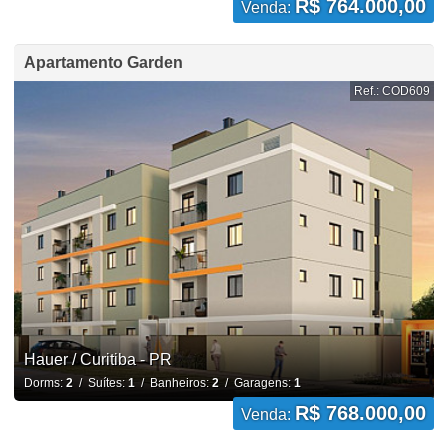
R$ 764.000,00
Venda:
Apartamento Garden
Ref.: COD609
Hauer / Curitiba - PR
Dorms:
2
/ Suítes:
1
/ Banheiros:
2
/ Garagens:
1
R$ 768.000,00
Venda: