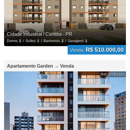
Cidade Industrial / Curitiba - PR
Dorms:
2
/ Suítes:
1
/ Banheiros:
2
/ Garagens:
1
R$ 510.000,00
Venda:
Apartamento Garden → Venda
Ref.: COD1033