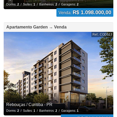
Dorms:
2
/ Suítes:
1
/ Banheiros:
2
/ Garagens:
2
R$ 1.098.000,00
Venda:
Apartamento Garden → Venda
Ref.: COD513
Rebouças / Curitiba - PR
Dorms:
2
/ Suítes:
1
/ Banheiros:
2
/ Garagens:
1