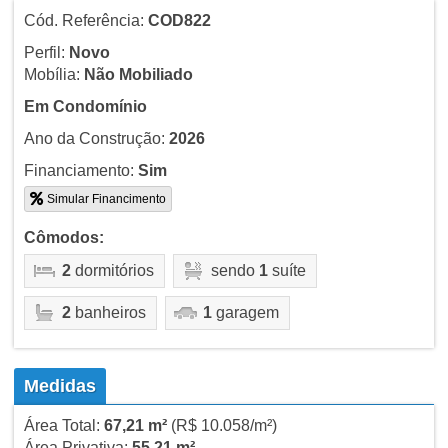
Cód. Referência:
COD822
Perfil:
Novo
Mobília:
Não Mobiliado
Em Condomínio
Ano da Construção:
2026
Financiamento:
Sim
Simular Financimento
Cômodos:
2
dormitórios
sendo
1
suíte
2
banheiros
1
garagem
Medidas
Área Total:
67,21 m²
(R$ 10.058/m²)
Área Privativa:
55,21 m²