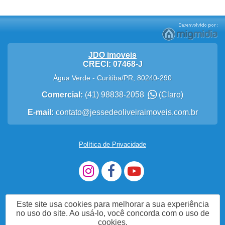
JDO imoveis
CRECI: 07468-J
Água Verde
-
Curitiba
/
PR
,
80240-290
Comercial:
(41) 98838-2058
(Claro)
E-mail:
contato@jessedeoliveiraimoveis.com.br
Política de Privacidade
Este site usa cookies para melhorar a sua experiência
no uso do site. Ao usá-lo, você concorda com o uso de
cookies.
Me Chame no WhatsApp