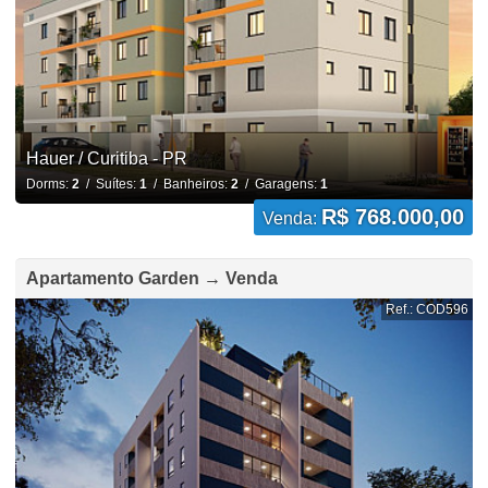
Hauer / Curitiba - PR
Dorms:
2
/ Suítes:
1
/ Banheiros:
2
/ Garagens:
1
R$ 768.000,00
Venda:
Apartamento Garden → Venda
Ref.: COD596