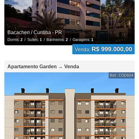
Bacacheri / Curitiba - PR
Dorms:
2
/ Suítes:
1
/ Banheiros:
2
/ Garagens:
1
R$ 999.000,00
Venda:
Apartamento Garden → Venda
Ref.: COD604