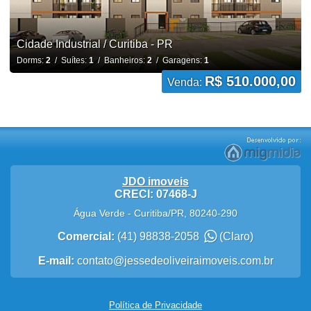
Cidade Industrial / Curitiba - PR
Dorms:
2
/ Suítes:
1
/ Banheiros:
2
/ Garagens:
1
R$ 510.000,00
Venda:
JDO imoveis
CRECI: 07468-J
Água Verde
-
Curitiba
/
PR
,
80240-290
Comercial:
(41) 98838-2058
(Claro)
E-mail:
contato@jessedeoliveiraimoveis.com.br
Política de Privacidade