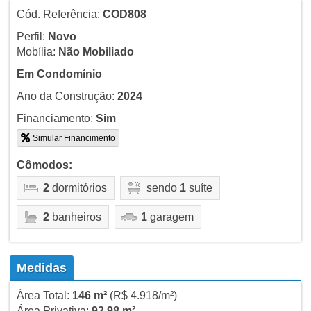
Cód. Referência:
COD808
Perfil:
Novo
Mobília:
Não Mobiliado
Em Condomínio
Ano da Construção:
2024
Financiamento:
Sim
Simular Financimento
Cômodos:
2
dormitórios
sendo
1
suíte
2
banheiros
1
garagem
Medidas
Área Total:
146 m²
(R$ 4.918/m²)
Área Privativa:
92,98 m²