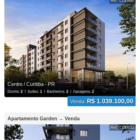
Ref.: COD490
Centro / Curitiba - PR
Dorms:
2
/ Suítes:
1
/ Banheiros:
2
/ Garagens:
2
R$ 1.039.100,00
Venda:
Apartamento Garden → Venda
Ref.: COD512