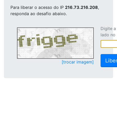
Para liberar o acesso
do IP
216.73.216.208
,
responda ao desafio abaixo.
Digite 
lado no
[trocar imagem]