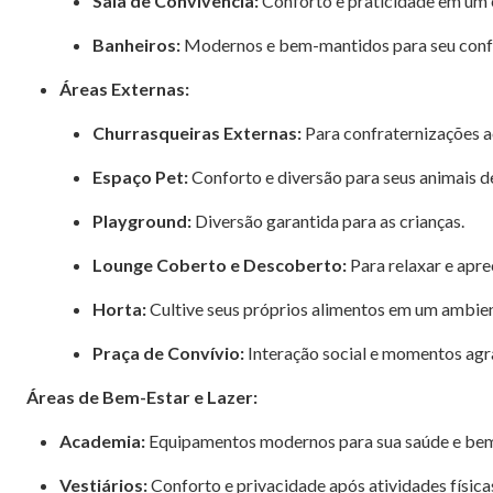
Sala de Convivência:
Conforto e praticidade em um 
Banheiros:
Modernos e bem-mantidos para seu conf
Áreas Externas:
Churrasqueiras Externas:
Para confraternizações ao
Espaço Pet:
Conforto e diversão para seus animais d
Playground:
Diversão garantida para as crianças.
Lounge Coberto e Descoberto:
Para relaxar e apre
Horta:
Cultive seus próprios alimentos em um ambien
Praça de Convívio:
Interação social e momentos agrad
Áreas de Bem-Estar e Lazer:
Academia:
Equipamentos modernos para sua saúde e bem
Vestiários:
Conforto e privacidade após atividades física