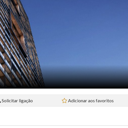
Loja (4)
Prédio (1)
Sala Comercial (2)
Sobrado (5)
Studio (4)
Terreno (3)
Terreno em Condomínio (3)
Solicitar ligação
Adicionar aos favoritos