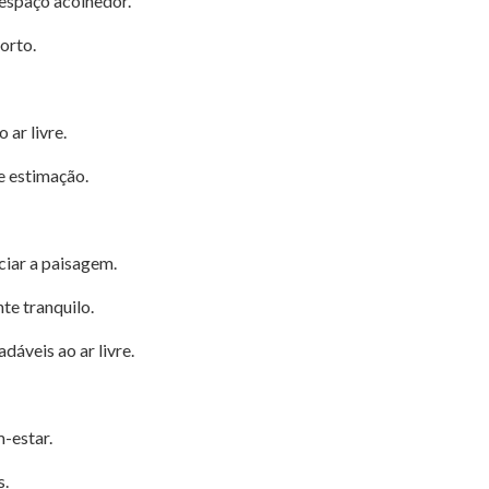
espaço acolhedor.
orto.
 ar livre.
e estimação.
ciar a paisagem.
te tranquilo.
áveis ao ar livre.
-estar.
s.