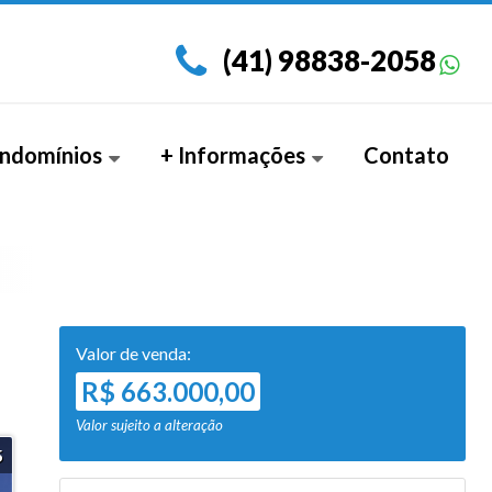
(41) 98838-2058
ndomínios
+ Informações
Contato
amento Garden (3)
Documentos
Valor de venda:
R$ 663.000,00
Valor sujeito a alteração
5