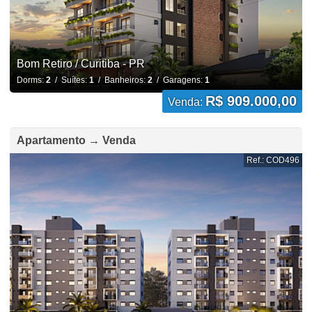
Bom Retiro / Curitiba - PR
Dorms:
2
/ Suítes:
1
/ Banheiros:
2
/ Garagens:
1
R$ 909.000,00
Venda:
Apartamento → Venda
Ref.: COD496