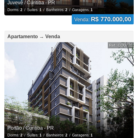
Juvevê / Curitiba - PR
Dorms:
2
/ Suítes:
1
/ Banheiros:
2
/ Garagens:
1
R$ 770.000,00
Venda:
Apartamento → Venda
Ref.: COD735
Portão / Curitiba - PR
Dorms:
2
/ Suítes:
1
/ Banheiros:
2
/ Garagens:
1