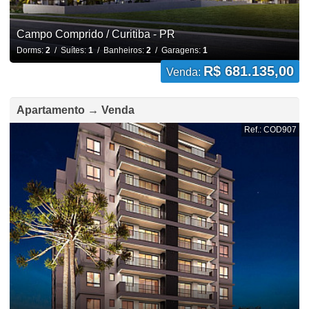
Campo Comprido / Curitiba - PR
Dorms:
2
/ Suítes:
1
/ Banheiros:
2
/ Garagens:
1
R$ 681.135,00
Venda:
Apartamento → Venda
Ref.: COD907