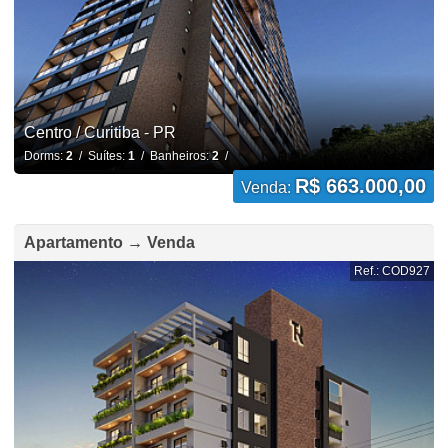
Centro / Curitiba - PR
Dorms:
2
/ Suítes:
1
/ Banheiros:
2
/
R$ 663.000,00
Venda:
Apartamento → Venda
Ref.: COD927