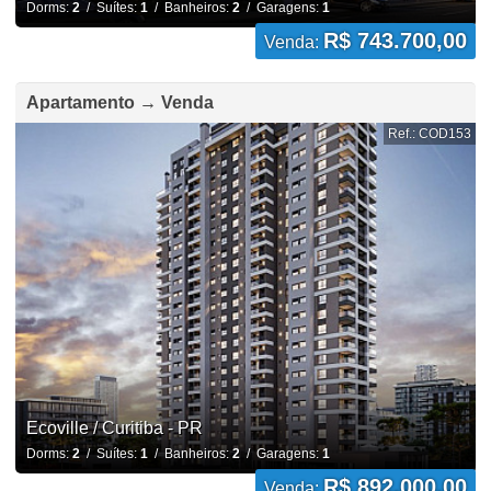
Dorms:
2
/ Suítes:
1
/ Banheiros:
2
/ Garagens:
1
R$ 743.700,00
Venda:
Apartamento → Venda
Ref.: COD153
Ecoville / Curitiba - PR
Dorms:
2
/ Suítes:
1
/ Banheiros:
2
/ Garagens:
1
R$ 892.000,00
Venda: