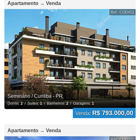
Apartamento → Venda
Ref.: COD452
Seminário / Curitiba - PR
Dorms:
2
/ Suítes:
1
/ Banheiros:
2
/ Garagens:
1
R$ 793.000,00
Venda:
Apartamento → Venda
Ref.: COD375