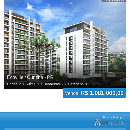
Ecoville / Curitiba - PR
Dorms:
2
/ Suítes:
1
/ Banheiros:
2
/ Garagens:
1
R$ 1.081.000,00
Venda: