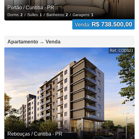
Portão / Curitiba - PR
Dorms:
2
/ Suítes:
1
/ Banheiros:
2
/ Garagens:
1
R$ 738.500,00
Venda:
Apartamento → Venda
Ref.: COD521
Rebouças / Curitiba - PR