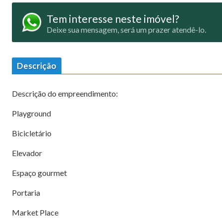
Tem interesse neste imóvel?
Deixe sua mensagem, será um prazer atendê-lo.
Descrição
Descrição do empreendimento:
Playground
Bicicletário
Elevador
Espaço gourmet
Portaria
Market Place