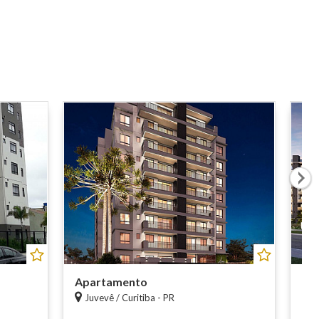
Apartamento
Ap
Juvevê / Curitiba - PR
C