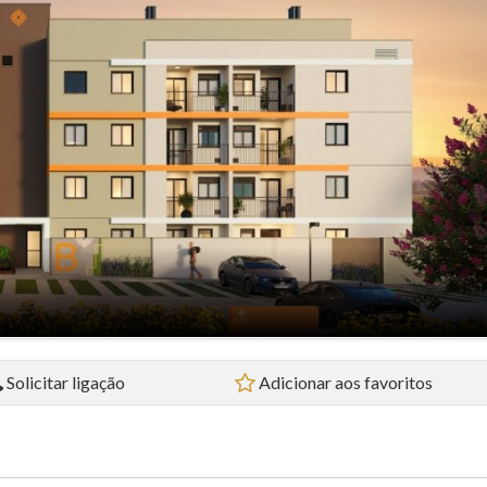
Loja (4)
Prédio (1)
Sala Comercial (2)
Sobrado (5)
Studio (4)
Terreno (3)
Terreno em Condomínio (3)
Solicitar ligação
Adicionar aos favoritos