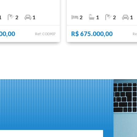
1
2
1
2
1
2
1
00,00
R$ 675.000,00
Ref: COD907
Re