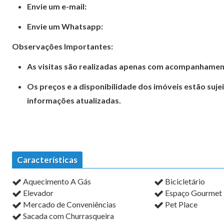
Envie um e-mail:
Envie um Whatsapp:
Observações Importantes:
As visitas são realizadas apenas com acompanhamen
Os preços e a disponibilidade dos imóveis estão suje
informações atualizadas.
Características
Aquecimento A Gás
Bicicletário
Elevador
Espaço Gourmet
Mercado de Conveniências
Pet Place
Sacada com Churrasqueira