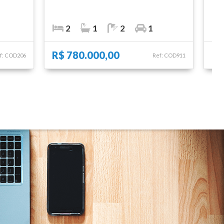
2
1
2
1
R$ 780.000,00
R$
f: COD206
Ref: COD911