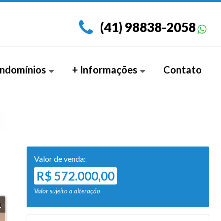
(41) 98838-2058
ndomínios
+ Informações
Contato
amento Garden (3)
Documentos
Valor de venda:
R$ 572.000,00
Valor sujeito a alteração
1