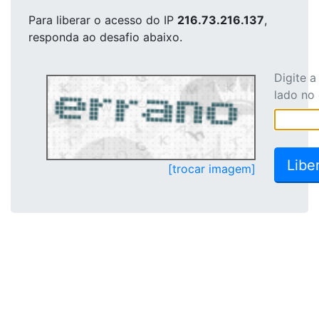
Para liberar o acesso
do IP
216.73.216.137
,
responda ao desafio abaixo.
Digite 
lado no
[trocar imagem]