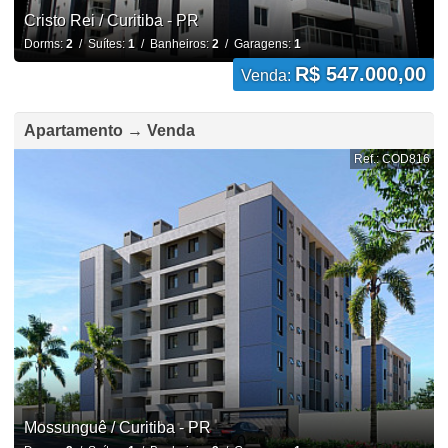
Cristo Rei / Curitiba - PR
Dorms:
2
/ Suítes:
1
/ Banheiros:
2
/ Garagens:
1
R$ 547.000,00
Venda:
Apartamento → Venda
Ref.: COD816
Mossunguê / Curitiba - PR