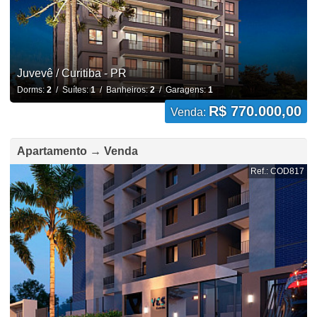
Juvevê / Curitiba - PR
Dorms:
2
/ Suítes:
1
/ Banheiros:
2
/ Garagens:
1
R$ 770.000,00
Venda:
Apartamento → Venda
Ref.: COD817