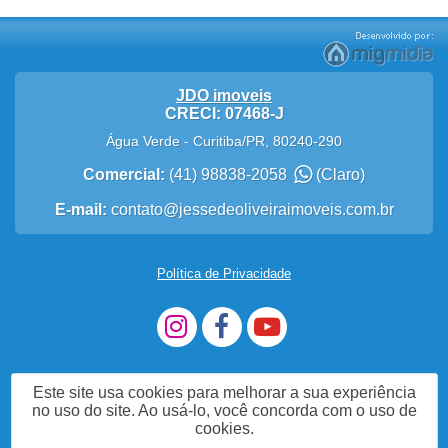
JDO imoveis
CRECI: 07468-J
Água Verde
-
Curitiba
/
PR
,
80240-290
Comercial:
(41) 98838-2058
(Claro)
E-mail:
contato@jessedeoliveiraimoveis.com.br
Política de Privacidade
Este site usa cookies para melhorar a sua experiência
no uso do site. Ao usá-lo, você concorda com o uso de
cookies.
Me Chame no WhatsApp