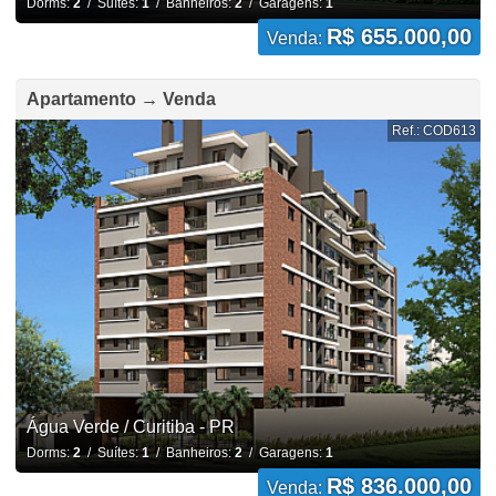
Dorms:
2
/ Suítes:
1
/ Banheiros:
2
/ Garagens:
1
R$ 655.000,00
Venda:
Apartamento → Venda
Ref.: COD613
Água Verde / Curitiba - PR
Dorms:
2
/ Suítes:
1
/ Banheiros:
2
/ Garagens:
1
R$ 836.000,00
Venda: