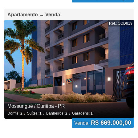
Apartamento → Venda
Ref.: COD819
Mossunguê / Curitiba - PR
Dorms:
2
/ Suítes:
1
/ Banheiros:
2
/ Garagens:
1
R$ 669.000,00
Venda: