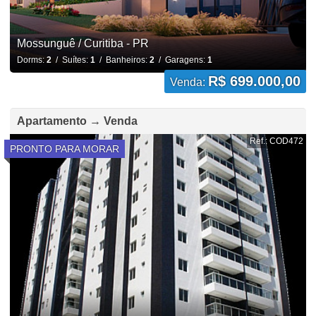
Mossunguê / Curitiba - PR
Dorms:
2
/ Suítes:
1
/ Banheiros:
2
/ Garagens:
1
R$ 699.000,00
Venda:
Apartamento → Venda
Ref.: COD472
PRONTO PARA MORAR