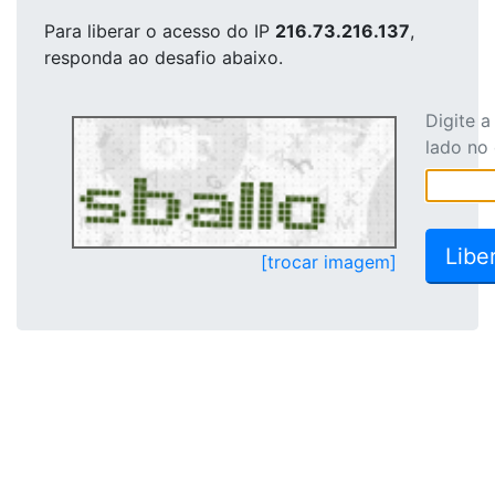
Para liberar o acesso
do IP
216.73.216.137
,
responda ao desafio abaixo.
Digite 
lado no
[trocar imagem]