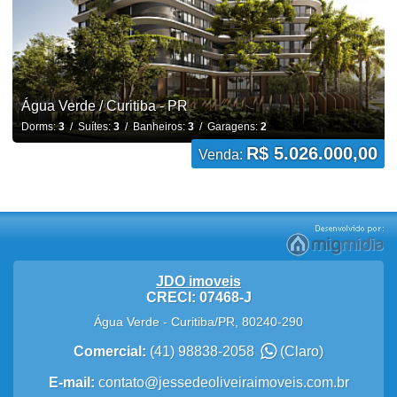
Água Verde / Curitiba - PR
Dorms:
3
/ Suítes:
3
/ Banheiros:
3
/ Garagens:
2
R$ 5.026.000,00
Venda:
JDO imoveis
CRECI: 07468-J
Água Verde
-
Curitiba
/
PR
,
80240-290
Comercial:
(41) 98838-2058
(Claro)
E-mail:
contato@jessedeoliveiraimoveis.com.br