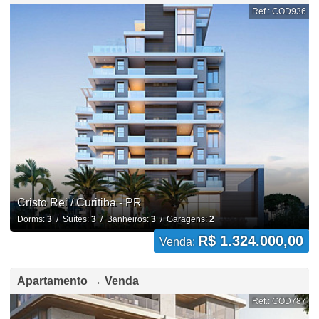
Ref.: COD936
Cristo Rei / Curitiba - PR
Dorms:
3
/ Suítes:
3
/ Banheiros:
3
/ Garagens:
2
R$ 1.324.000,00
Venda:
Apartamento → Venda
Ref.: COD787