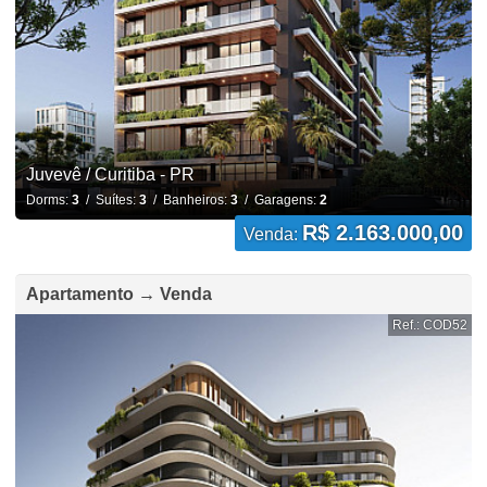
Juvevê / Curitiba - PR
Dorms:
3
/ Suítes:
3
/ Banheiros:
3
/ Garagens:
2
R$ 2.163.000,00
Venda:
Apartamento → Venda
Ref.: COD52