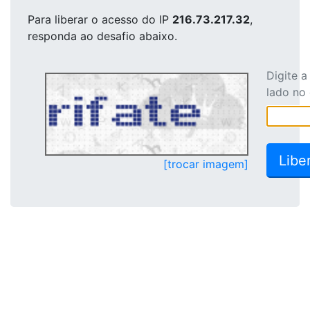
Para liberar o acesso
do IP
216.73.217.32
,
responda ao desafio abaixo.
Digite 
lado no
[trocar imagem]