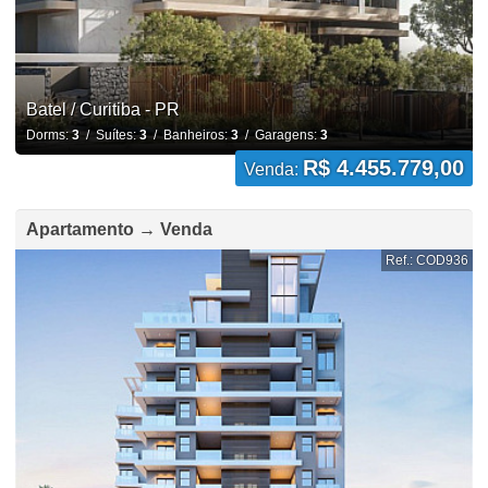
Batel / Curitiba - PR
Dorms:
3
/ Suítes:
3
/ Banheiros:
3
/ Garagens:
3
R$ 4.455.779,00
Venda:
Apartamento → Venda
Ref.: COD936