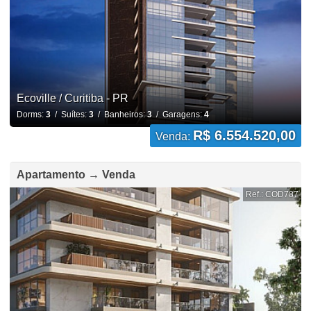
Ecoville / Curitiba - PR
Dorms:
3
/ Suítes:
3
/ Banheiros:
3
/ Garagens:
4
R$ 6.554.520,00
Venda:
Apartamento → Venda
Ref.: COD787