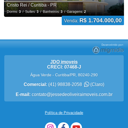
Cristo Rei / Curitiba - PR
Dorms:
3
/ Suítes:
3
/ Banheiros:
3
/ Garagens:
2
R$ 1.704.000,00
Venda:
JDO imoveis
CRECI: 07468-J
Água Verde
-
Curitiba
/
PR
,
80240-290
Comercial:
(41) 98838-2058
(Claro)
E-mail:
contato@jessedeoliveiraimoveis.com.br
Política de Privacidade