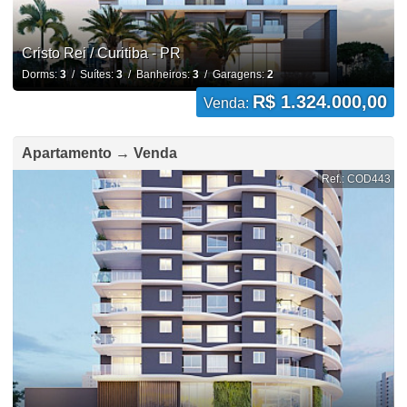
Cristo Rei / Curitiba - PR
Dorms:
3
/ Suítes:
3
/ Banheiros:
3
/ Garagens:
2
R$ 1.324.000,00
Venda:
Apartamento → Venda
Ref.: COD443