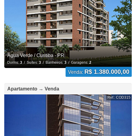
Água Verde / Curitiba - PR
Dorms:
3
/ Suítes:
3
/ Banheiros:
3
/ Garagens:
2
R$ 1.380.000,00
Venda:
Apartamento → Venda
Ref.: COD315