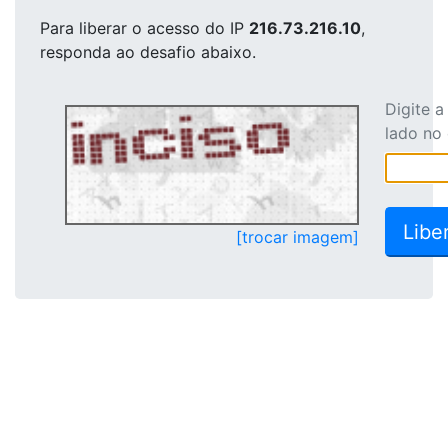
Para liberar o acesso
do IP
216.73.216.10
,
responda ao desafio abaixo.
Digite 
lado no
[trocar imagem]