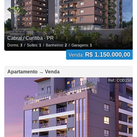
Cabral / Curitiba - PR
Dorms:
3
/ Suítes:
1
/ Banheiros:
2
/ Garagens:
1
R$ 1.150.000,00
Venda:
Apartamento → Venda
Ref.: COD150