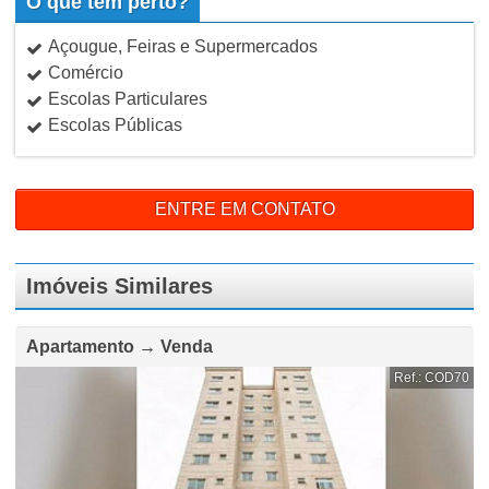
O que tem perto?
Açougue, Feiras e Supermercados
Comércio
Escolas Particulares
Escolas Públicas
ENTRE EM CONTATO
Imóveis Similares
Apartamento → Venda
Ref.: COD70