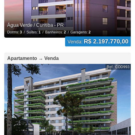
Água Verde / Curitiba - PR
Dorms:
3
/ Suítes:
1
/ Banheiros:
2
/ Garagens:
2
R$ 2.197.770,00
Venda:
Apartamento → Venda
Ref.: COD993