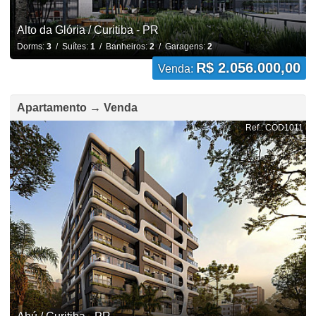
Alto da Glória / Curitiba - PR
Dorms:
3
/ Suítes:
1
/ Banheiros:
2
/ Garagens:
2
R$ 2.056.000,00
Venda:
Apartamento → Venda
Ref.: COD1011