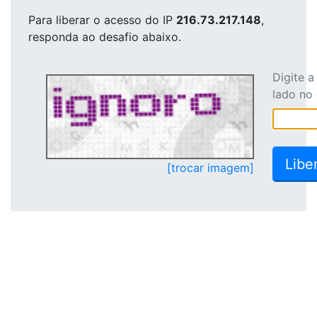
Para liberar o acesso
do IP
216.73.217.148
,
responda ao desafio abaixo.
Digite 
lado no
[trocar imagem]