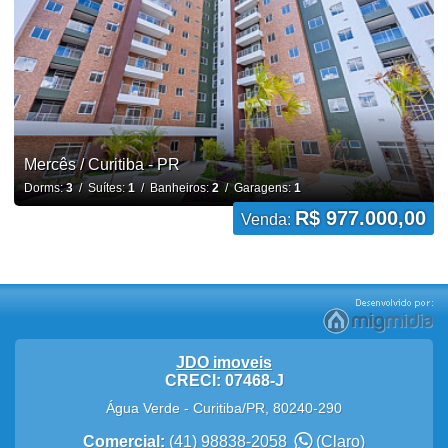
Mercês / Curitiba - PR
Dorms:
3
/ Suítes:
1
/ Banheiros:
2
/ Garagens:
1
R$ 977.000,00
Venda:
JDO imoveis
CRECI: 07468-J
Água Verde
-
Curitiba
/
PR
,
80240-290
Comercial:
(41) 98838-2058
(Claro)