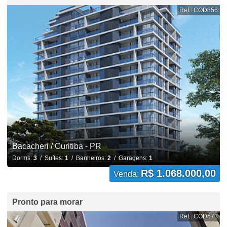
Ref.: COD856
Bacacheri / Curitiba - PR
Dorms:
3
/ Suítes:
1
/ Banheiros:
2
/ Garagens:
1
R$ 1.068.000,00
Venda:
Pronto para morar
Ref.: COD573