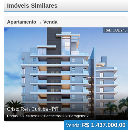
Imóveis Similares
Apartamento → Venda
Ref.: COD945
Cristo Rei / Curitiba - PR
Dorms:
3
/ Suítes:
1
/ Banheiros:
2
/ Garagens:
2
R$ 1.437.000,00
Venda: