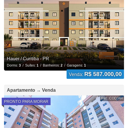
Hauer / Curitiba - PR
Dorms:
3
/ Suítes:
1
/ Banheiros:
2
/ Garagens:
1
R$ 587.000,00
Venda:
Apartamento → Venda
Ref.: COD344
PRONTO PARA MORAR