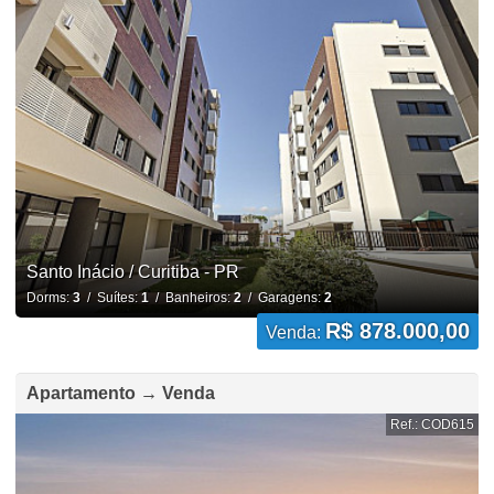
Santo Inácio / Curitiba - PR
Dorms:
3
/ Suítes:
1
/ Banheiros:
2
/ Garagens:
2
R$ 878.000,00
Venda:
Apartamento → Venda
Ref.: COD615