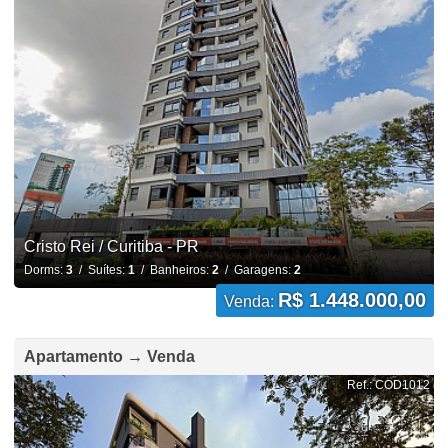
Cristo Rei / Curitiba - PR
Dorms:
3
/ Suítes:
1
/ Banheiros:
2
/ Garagens:
2
R$ 1.448.000,00
Venda:
Apartamento → Venda
Ref.: COD1012