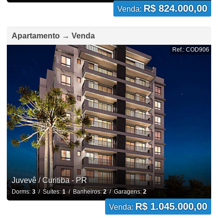
R$ 824.000,00
Venda:
Apartamento → Venda
Ref.: COD906
Juvevê / Curitiba - PR
Dorms:
3
/ Suítes:
1
/ Banheiros:
2
/ Garagens:
2
R$ 1.045.000,00
Venda: