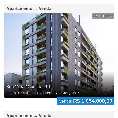
Apartamento → Venda
Ref.: COD625
Boa Vista / Curitiba - PR
Dorms:
3
/ Suítes:
1
/ Banheiros:
2
/ Garagens:
2
R$ 1.054.000,00
Venda:
Apartamento → Venda