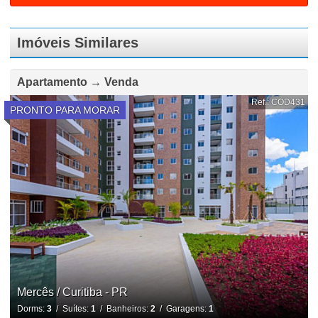
Imóveis Similares
Apartamento → Venda
Ref.: COD431
PRONTO PARA MORAR
Mercês / Curitiba - PR
Dorms:
3
/ Suítes:
1
/ Banheiros:
2
/ Garagens:
1