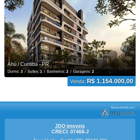
Ahú / Curitiba - PR
Dorms:
3
/ Suítes:
1
/ Banheiros:
2
/ Garagens:
2
R$ 1.154.000,00
Venda:
JDO imoveis
CRECI: 07468-J