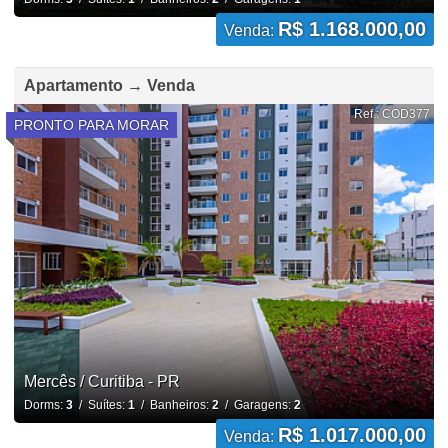
R$ 1.168.000,00
Venda:
Apartamento → Venda
Ref.: COD377
PRONTO PARA MORAR
Mercês / Curitiba - PR
Dorms:
3
/ Suítes:
1
/ Banheiros:
2
/ Garagens:
2
R$ 1.017.000,00
Venda: