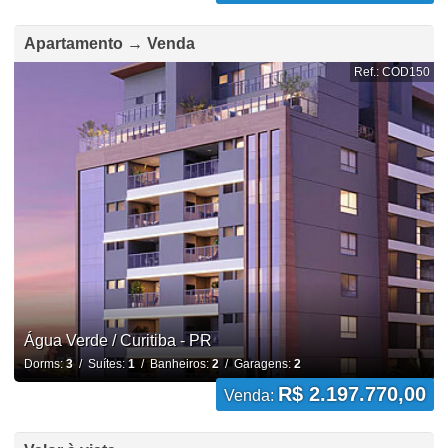
Apartamento → Venda
Ref.: COD150
Água Verde / Curitiba - PR
Dorms:
3
/ Suítes:
1
/ Banheiros:
2
/ Garagens:
2
R$ 2.197.770,00
Venda: