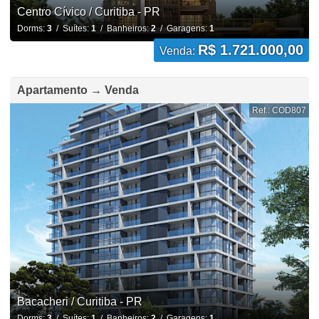
Centro Cívico / Curitiba - PR
Dorms:
3
/ Suítes:
1
/ Banheiros:
2
/ Garagens:
1
R$ 1.721.000,00
Venda:
Apartamento → Venda
Ref.: COD807
Bacacheri / Curitiba - PR
Dorms:
3
/ Suítes:
1
/ Banheiros:
2
/ Garagens:
1