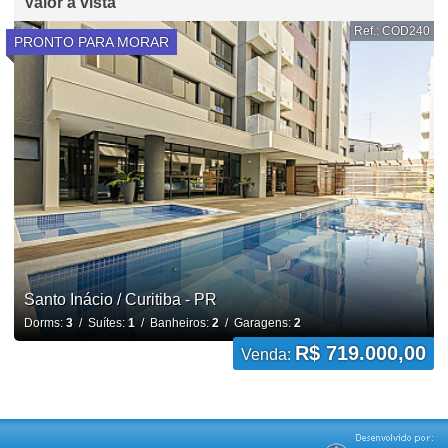
Valor à vista
Ref.: COD240
PRONTO PARA MORAR
Santo Inácio / Curitiba - PR
Dorms:
3
/ Suítes:
1
/ Banheiros:
2
/ Garagens:
2
R$ 719.000,00
Venda: