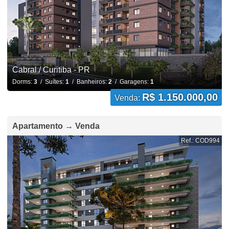
Cabral / Curitiba - PR
Dorms:
3
/ Suítes:
1
/ Banheiros:
2
/ Garagens:
1
R$ 1.150.000,00
Venda:
Apartamento → Venda
Ref.: COD994