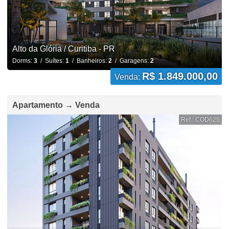
Alto da Glória / Curitiba - PR
Dorms:
3
/ Suítes:
1
/ Banheiros:
2
/ Garagens:
2
R$ 1.849.000,00
Venda:
Apartamento → Venda
Ref.: COD625