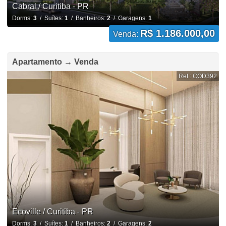
Cabral / Curitiba - PR
Dorms:
3
/ Suítes:
1
/ Banheiros:
2
/ Garagens:
1
R$ 1.186.000,00
Venda:
Apartamento → Venda
Ref.: COD392
Ecoville / Curitiba - PR
Dorms:
3
/ Suítes:
1
/ Banheiros:
2
/ Garagens:
2