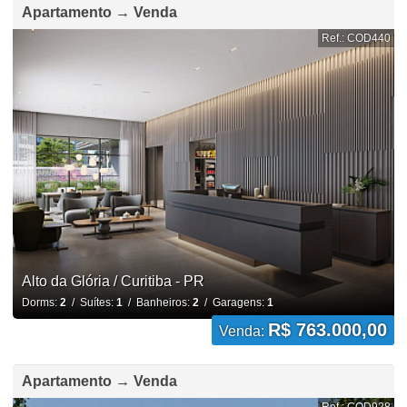
Apartamento → Venda
Ref.: COD440
Alto da Glória / Curitiba - PR
Dorms:
2
/ Suítes:
1
/ Banheiros:
2
/ Garagens:
1
R$ 763.000,00
Venda:
Apartamento → Venda