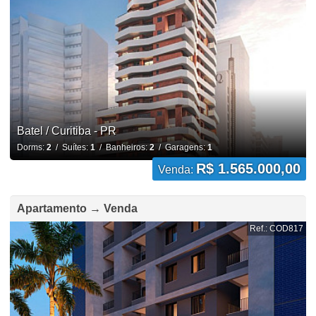
Batel / Curitiba - PR
Dorms:
2
/ Suítes:
1
/ Banheiros:
2
/ Garagens:
1
R$ 1.565.000,00
Venda:
Apartamento → Venda
Ref.: COD817