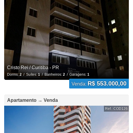
Cristo Rei / Curitiba - PR
Dorms:
2
/ Suítes:
1
/ Banheiros:
2
/ Garagens:
1
R$ 553.000,00
Venda:
Apartamento → Venda
Ref.: COD126