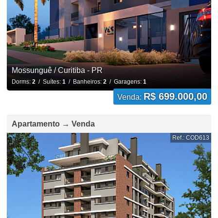
Mossunguê / Curitiba - PR
Dorms:
2
/ Suítes:
1
/ Banheiros:
2
/ Garagens:
1
R$ 699.000,00
Venda:
Apartamento → Venda
Ref.: COD613