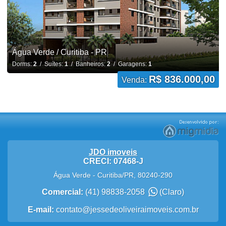
Água Verde / Curitiba - PR
Dorms:
2
/ Suítes:
1
/ Banheiros:
2
/ Garagens:
1
R$ 836.000,00
Venda:
JDO imoveis
CRECI: 07468-J
Água Verde
-
Curitiba
/
PR
,
80240-290
Comercial:
(41) 98838-2058
(Claro)
E-mail:
contato@jessedeoliveiraimoveis.com.br