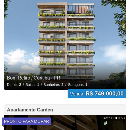
Ref.: COD928
Bom Retiro / Curitiba - PR
Dorms:
2
/ Suítes:
1
/ Banheiros:
2
/ Garagens:
1
R$ 749.000,00
Venda:
Apartamento Garden
Ref.: COD163
PRONTO PARA MORAR