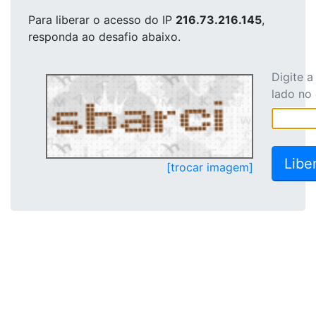
Para liberar o acesso
do IP
216.73.216.145
,
responda ao desafio abaixo.
Digite 
lado no
[trocar imagem]