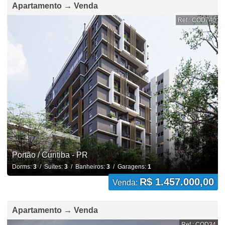
Apartamento → Venda
Ref.: COD740
Portão / Curitiba - PR
Dorms:
3
/ Suítes:
3
/ Banheiros:
3
/ Garagens:
1
R$ 1.457.000,00
Venda:
Apartamento → Venda
Ref.: COD34