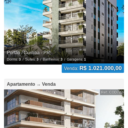
Portão / Curitiba - PR
Dorms:
3
/ Suítes:
3
/ Banheiros:
3
/ Garagens:
1
R$ 1.021.000,00
Venda:
Apartamento → Venda
Ref.: COD787