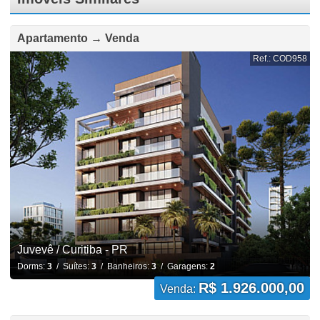
Apartamento → Venda
Ref.: COD958
Juvevê / Curitiba - PR
Dorms:
3
/ Suítes:
3
/ Banheiros:
3
/ Garagens:
2
R$ 1.926.000,00
Venda: