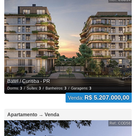
Batel / Curitiba - PR
Dorms:
3
/ Suítes:
3
/ Banheiros:
3
/ Garagens:
3
R$ 5.207.000,00
Venda:
Apartamento → Venda
Ref.: COD58