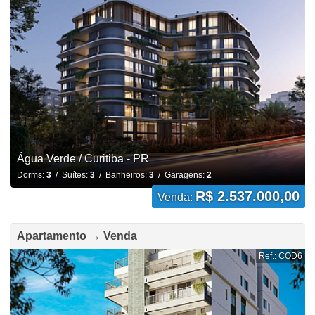
Água Verde / Curitiba - PR
Dorms:
3
/ Suítes:
3
/ Banheiros:
3
/ Garagens:
2
R$ 2.537.000,00
Venda:
Apartamento → Venda
Ref.: COD6