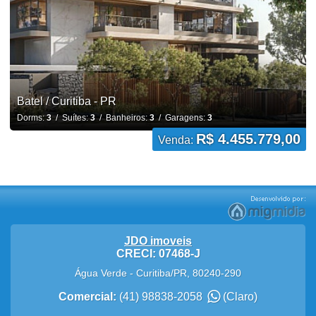
Batel / Curitiba - PR
Dorms:
3
/ Suítes:
3
/ Banheiros:
3
/ Garagens:
3
R$ 4.455.779,00
Venda:
JDO imoveis
CRECI: 07468-J
Água Verde
-
Curitiba
/
PR
,
80240-290
Comercial:
(41) 98838-2058
(Claro)