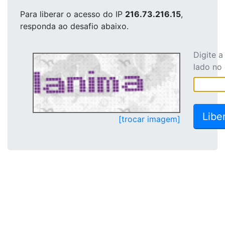
Para liberar o acesso
do IP
216.73.216.15
,
responda ao desafio abaixo.
Digite 
lado no
[trocar imagem]