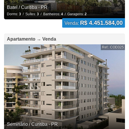
Batel / Curitiba - PR
Dorms:
3
/ Suítes:
3
/ Banheiros:
4
/ Garagens:
2
R$ 4.451.584,00
Venda:
Apartamento → Venda
Ref.: COD325
Seminário / Curitiba - PR