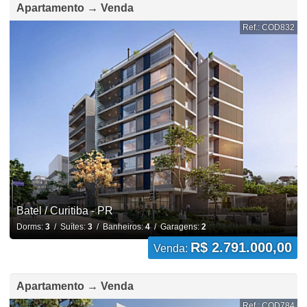
Apartamento → Venda
Ref.: COD832
Batel / Curitiba - PR
Dorms:
3
/ Suítes:
3
/ Banheiros:
4
/ Garagens:
2
R$ 2.791.000,00
Venda:
Apartamento → Venda
Ref.: COD784