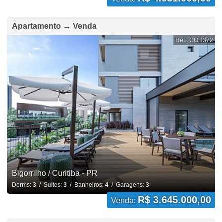
Apartamento → Venda
Ref.: COD372
Bigorrilho / Curitiba - PR
Dorms:
3
/ Suítes:
3
/ Banheiros:
4
/ Garagens:
3
R$ 3.645.000,00
Venda: