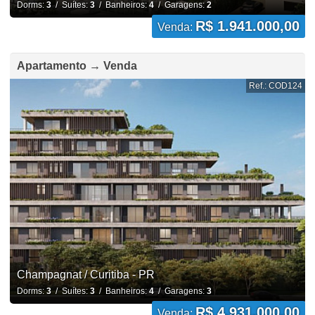
Dorms:
3
/ Suítes:
3
/ Banheiros:
4
/ Garagens:
2
R$ 1.941.000,00
Venda:
Apartamento → Venda
Ref.: COD124
Champagnat / Curitiba - PR
Dorms:
3
/ Suítes:
3
/ Banheiros:
4
/ Garagens:
3
R$ 4.931.000,00
Venda: