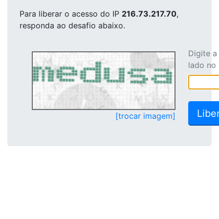
Para liberar o acesso
do IP
216.73.217.70
,
responda ao desafio abaixo.
Digite 
lado no
[trocar imagem]