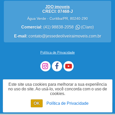
JDO imoveis
CRECI: 07468-J
Água Verde
-
Curitiba
/
PR
,
80240-290
Comercial:
(41) 98838-2058
(Claro)
E-mail:
contato@jessedeoliveiraimoveis.com.br
Política de Privacidade
Este site usa cookies para melhorar a sua experiência
no uso do site. Ao usá-lo, você concorda com o uso de
cookies.
Me Chame no WhatsApp
OK
Política de Privacidade
Enviar mensagem
Chat