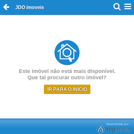
JDO imoveis
Este imóvel não está mais disponível.
Que tal procurar outro imóvel?
IR PARA O INÍCIO