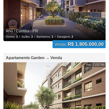
Ahú / Curitiba - PR
Dorms:
3
/ Suítes:
3
/ Banheiros:
3
/ Garagens:
2
R$ 1.805.000,00
Venda:
Apartamento Garden → Venda
Ref.: COD798