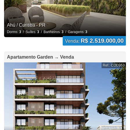
Ahú / Curitiba - PR
Dorms:
3
/ Suítes:
3
/ Banheiros:
3
/ Garagens:
3
R$ 2.519.000,00
Venda:
Apartamento Garden → Venda
Ref.: COD953