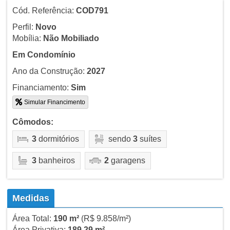
Cód. Referência:
COD791
Perfil:
Novo
Mobília:
Não Mobiliado
Em Condomínio
Ano da Construção:
2027
Financiamento:
Sim
Simular Financimento
Cômodos:
3
dormitórios
sendo
3
suítes
3
banheiros
2
garagens
Medidas
Área Total:
190 m²
(R$ 9.858/m²)
Área Privativa:
189,29 m²