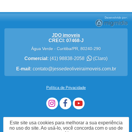
JDO imoveis
CRECI: 07468-J
Água Verde
-
Curitiba
/
PR
,
80240-290
Comercial:
(41) 98838-2058
(Claro)
E-mail:
contato@jessedeoliveiraimoveis.com.br
Política de Privacidade
Este site usa cookies para melhorar a sua experiência
no uso do site. Ao usá-lo, você concorda com o uso de