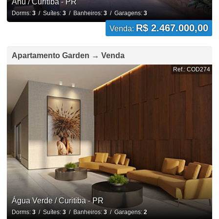
Ahú / Curitiba - PR
Dorms:
3
/ Suítes:
3
/ Banheiros:
3
/ Garagens:
3
R$ 2.467.000,00
Venda:
Apartamento Garden → Venda
Ref.: COD274
Água Verde / Curitiba - PR
Dorms:
3
/ Suítes:
3
/ Banheiros:
3
/ Garagens:
2