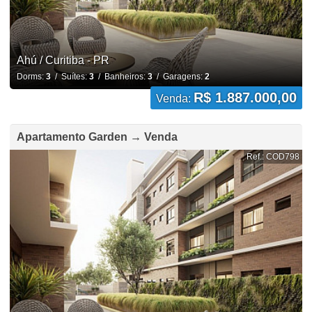
Ahú / Curitiba - PR
Dorms:
3
/ Suítes:
3
/ Banheiros:
3
/ Garagens:
2
R$ 1.887.000,00
Venda:
Apartamento Garden → Venda
Ref.: COD798