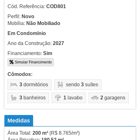
Cód. Referência:
COD801
Perfil:
Novo
Mobília:
Não Mobiliado
Em Condomínio
Ano da Construção:
2027
Financiamento:
Sim
Simular Financimento
Cômodos:
3
dormitórios
sendo
3
suítes
3
banheiros
1
lavabo
2
garagens
Medidas
Área Total:
200 m²
(R$ 8.765/m²)
Área Privativa:
180,52 m²