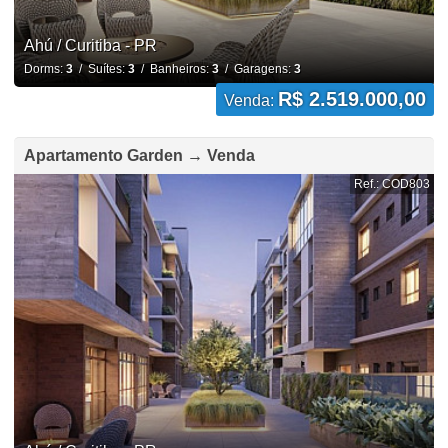
Ahú / Curitiba - PR
Dorms:
3
/ Suítes:
3
/ Banheiros:
3
/ Garagens:
3
R$ 2.519.000,00
Venda:
Apartamento Garden → Venda
Ref.: COD803