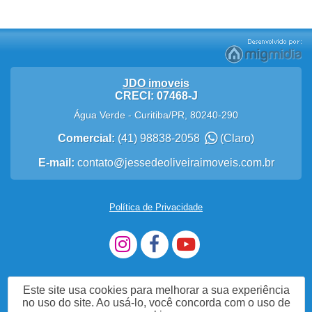
JDO imoveis
CRECI: 07468-J
Água Verde
-
Curitiba
/
PR
,
80240-290
Comercial:
(41) 98838-2058
(Claro)
E-mail:
contato@jessedeoliveiraimoveis.com.br
Política de Privacidade
Este site usa cookies para melhorar a sua experiência
no uso do site. Ao usá-lo, você concorda com o uso de