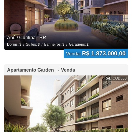
Ahú / Curitiba - PR
Dorms:
3
/ Suítes:
3
/ Banheiros:
3
/ Garagens:
2
R$ 1.873.000,00
Venda:
Apartamento Garden → Venda
Ref.: COD800