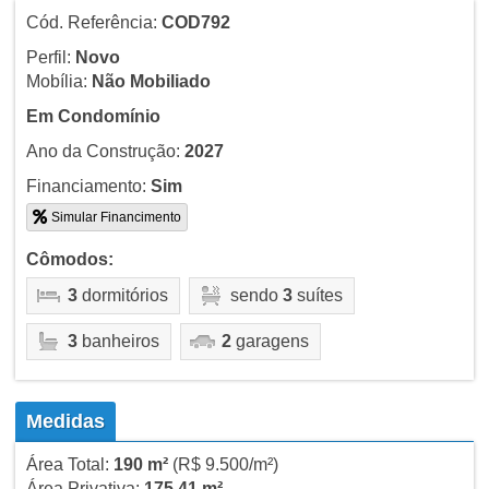
Cód. Referência:
COD792
Perfil:
Novo
Mobília:
Não Mobiliado
Em Condomínio
Ano da Construção:
2027
Financiamento:
Sim
Simular Financimento
Cômodos:
3
dormitórios
sendo
3
suítes
3
banheiros
2
garagens
Medidas
Área Total:
190 m²
(R$ 9.500/m²)
Área Privativa:
175,41 m²