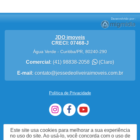
JDO imoveis
CRECI: 07468-J
Água Verde
-
Curitiba
/
PR
,
80240-290
Comercial:
(41) 98838-2058
(Claro)
E-mail:
contato@jessedeoliveiraimoveis.com.br
Política de Privacidade
Este site usa cookies para melhorar a sua experiência
no uso do site. Ao usá-lo, você concorda com o uso de