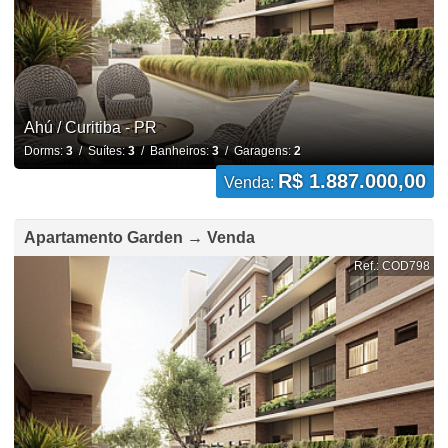
Ahú / Curitiba - PR
Dorms:
3
/ Suítes:
3
/ Banheiros:
3
/ Garagens:
2
R$ 1.887.000,00
Venda:
Apartamento Garden → Venda
Ref.: COD798