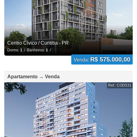
Centro Cívico / Curitiba - PR
Dorms:
1
/ Banheiros:
1
/
R$ 575.000,00
Venda:
Apartamento → Venda
Ref.: COD531