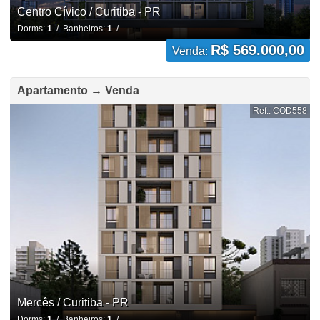
Centro Cívico / Curitiba - PR
Dorms:
1
/ Banheiros:
1
/
R$ 569.000,00
Venda:
Apartamento → Venda
Ref.: COD558
Mercês / Curitiba - PR
Dorms:
1
/ Banheiros:
1
/