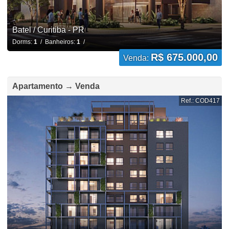
Batel / Curitiba - PR
Dorms:
1
/ Banheiros:
1
/
R$ 675.000,00
Venda:
Apartamento → Venda
Ref.: COD417