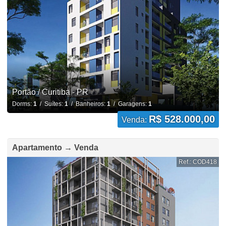
Portão / Curitiba - PR
Dorms:
1
/ Suítes:
1
/ Banheiros:
1
/ Garagens:
1
R$ 528.000,00
Venda:
Apartamento → Venda
Ref.: COD418