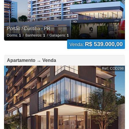
Portão / Curitiba - PR
Dorms:
1
/ Banheiros:
1
/ Garagens:
1
R$ 539.000,00
Venda:
Apartamento → Venda
Ref.: COD298