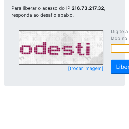
Para liberar o acesso
do IP
216.73.217.32
,
responda ao desafio abaixo.
Digite 
lado no
[trocar imagem]