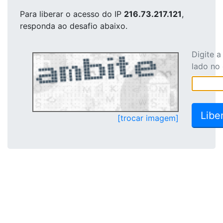
Para liberar o acesso
do IP
216.73.217.121
,
responda ao desafio abaixo.
Digite 
lado no
[trocar imagem]