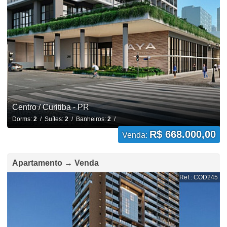
Centro / Curitiba - PR
Dorms:
2
/ Suítes:
2
/ Banheiros:
2
/
R$ 668.000,00
Venda:
Apartamento → Venda
Ref.: COD245