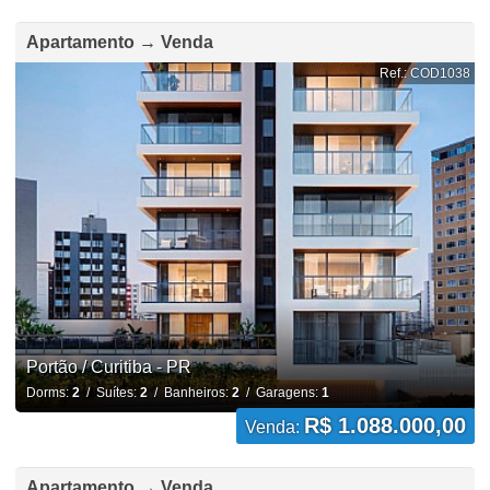
Apartamento → Venda
Ref.: COD1038
Portão / Curitiba - PR
Dorms:
2
/ Suítes:
2
/ Banheiros:
2
/ Garagens:
1
R$ 1.088.000,00
Venda:
Apartamento → Venda