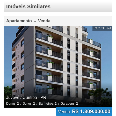
Imóveis Similares
Apartamento → Venda
Ref.: COD74
Juvevê / Curitiba - PR
Dorms:
2
/ Suítes:
2
/ Banheiros:
2
/ Garagens:
2
R$ 1.309.000,00
Venda: