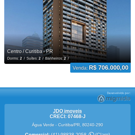
Centro / Curitiba - PR
Dorms:
2
/ Suítes:
2
/ Banheiros:
2
/
R$ 706.000,00
Venda:
JDO imoveis
CRECI: 07468-J
Água Verde
-
Curitiba
/
PR
,
80240-290
Comercial:
(41) 98838-2058
(Claro)