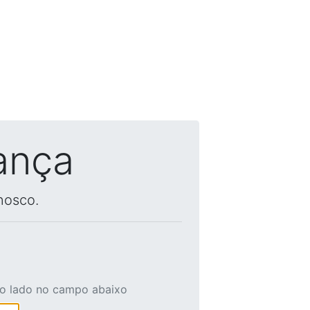
ança
nosco.
ao lado no campo abaixo