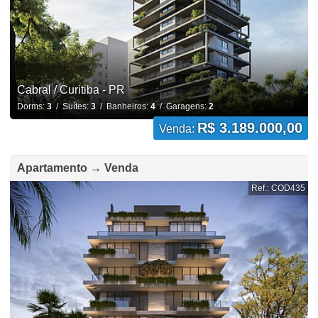
Cabral / Curitiba - PR
Dorms:
3
/ Suítes:
3
/ Banheiros:
4
/ Garagens:
2
R$ 3.189.000,00
Venda:
Apartamento → Venda
Ref.: COD435