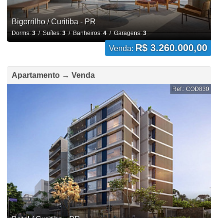
Bigorrilho / Curitiba - PR
Dorms:
3
/ Suítes:
3
/ Banheiros:
4
/ Garagens:
3
R$ 3.260.000,00
Venda:
Apartamento → Venda
Ref.: COD830