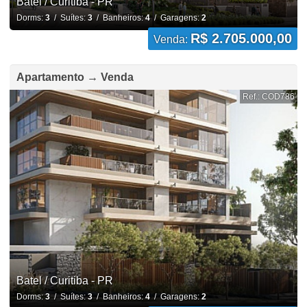
Batel / Curitiba - PR
Dorms:
3
/ Suítes:
3
/ Banheiros:
4
/ Garagens:
2
R$ 2.705.000,00
Venda:
Apartamento → Venda
Ref.: COD786
Batel / Curitiba - PR
Dorms:
3
/ Suítes:
3
/ Banheiros:
4
/ Garagens:
2