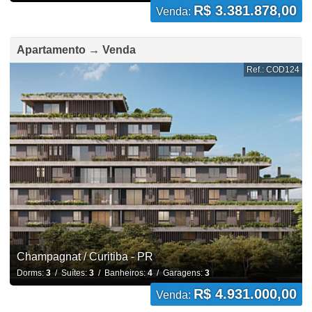
R$ 3.381.878,00
Venda:
Apartamento → Venda
Ref.: COD124
Champagnat / Curitiba - PR
Dorms:
3
/ Suítes:
3
/ Banheiros:
4
/ Garagens:
3
R$ 4.931.000,00
Venda: