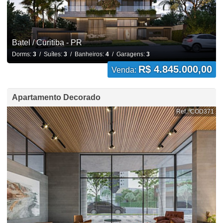
Batel / Curitiba - PR
Dorms:
3
/ Suítes:
3
/ Banheiros:
4
/ Garagens:
3
R$ 4.845.000,00
Venda:
Apartamento Decorado
Ref.: COD371