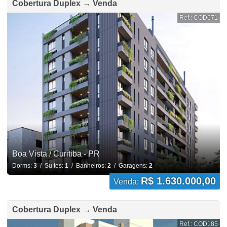
Cobertura Duplex → Venda
Ref.: COD671
Boa Vista / Curitiba - PR
Dorms:
3
/ Suítes:
1
/ Banheiros:
2
/ Garagens:
2
R$ 1.630.000,00
Venda:
Cobertura Duplex → Venda
Ref.: COD185