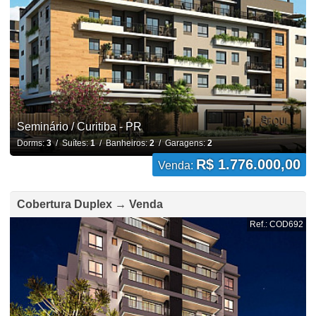
Seminário / Curitiba - PR
Dorms:
3
/ Suítes:
1
/ Banheiros:
2
/ Garagens:
2
R$ 1.776.000,00
Venda:
Cobertura Duplex → Venda
Ref.: COD692