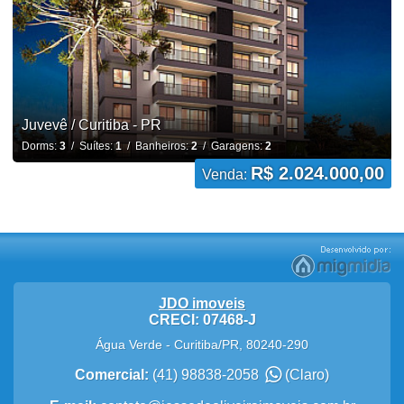
Juvevê / Curitiba - PR
Dorms:
3
/ Suítes:
1
/ Banheiros:
2
/ Garagens:
2
R$ 2.024.000,00
Venda:
JDO imoveis
CRECI: 07468-J
Água Verde
-
Curitiba
/
PR
,
80240-290
Comercial:
(41) 98838-2058
(Claro)