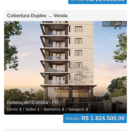
Cobertura Duplex → Venda
Ref.: COD528
Rebouças / Curitiba - PR
Dorms:
3
/ Suítes:
1
/ Banheiros:
2
/ Garagens:
2
R$ 1.824.500,00
Venda: