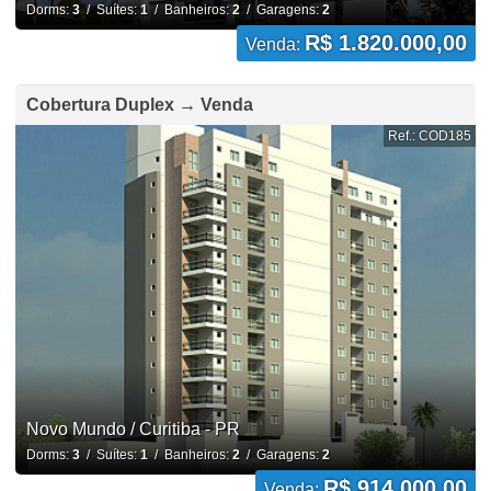
Dorms:
3
/ Suítes:
1
/ Banheiros:
2
/ Garagens:
2
R$ 1.820.000,00
Venda:
Cobertura Duplex → Venda
Ref.: COD185
Novo Mundo / Curitiba - PR
Dorms:
3
/ Suítes:
1
/ Banheiros:
2
/ Garagens:
2
R$ 914.000,00
Venda: