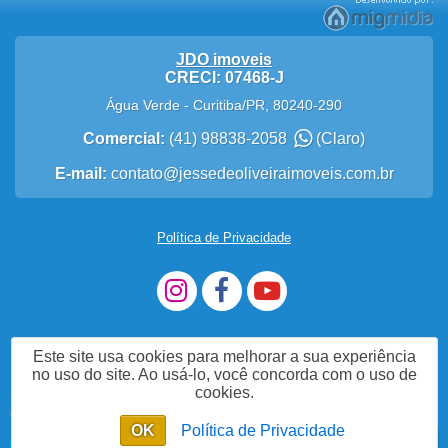
JDO imoveis
CRECI: 07468-J
Água Verde
-
Curitiba
/
PR
,
80240-290
Comercial:
(41) 98838-2058
(Claro)
E-mail:
contato@jessedeoliveiraimoveis.com.br
Política de Privacidade
Este site usa cookies para melhorar a sua experiência
no uso do site. Ao usá-lo, você concorda com o uso de
cookies.
Me Chame no WhatsApp
OK
Política de Privacidade
Enviar mensagem
Chat