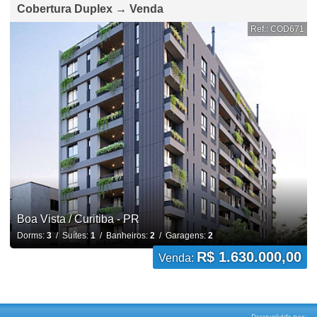
Cobertura Duplex → Venda
Ref.: COD671
Boa Vista / Curitiba - PR
Dorms:
3
/ Suítes:
1
/ Banheiros:
2
/ Garagens:
2
R$ 1.630.000,00
Venda: