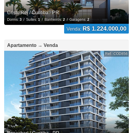
Cristo Rei / Curitiba - PR
Dorms:
3
/ Suítes:
1
/ Banheiros:
2
/ Garagens:
2
R$ 1.224.000,00
Venda:
Apartamento → Venda
Ref.: COD856