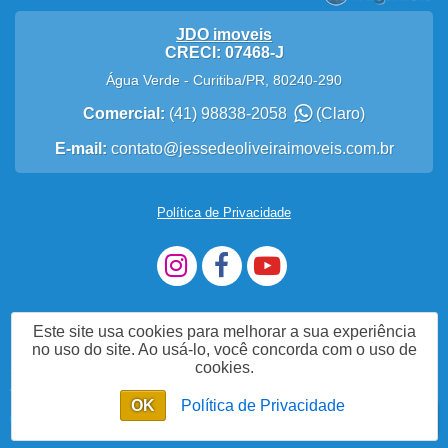
JDO imoveis
CRECI: 07468-J
Água Verde
-
Curitiba
/
PR
,
80240-290
Comercial:
(41) 98838-2058
(Claro)
E-mail:
contato@jessedeoliveiraimoveis.com.br
Política de Privacidade
Este site usa cookies para melhorar a sua experiência
no uso do site. Ao usá-lo, você concorda com o uso de
cookies.
Me Chame no WhatsApp
OK
Política de Privacidade
Enviar mensagem
Chat