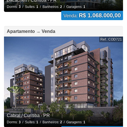
Bacacheri / Curitiba - PR
Dorms:
3
/ Suítes:
1
/ Banheiros:
2
/ Garagens:
1
R$ 1.068.000,00
Venda:
Apartamento → Venda
Ref.: COD721
Cabral / Curitiba - PR
Dorms:
3
/ Suítes:
1
/ Banheiros:
2
/ Garagens:
1