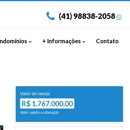
(41) 98838-2058
ndomínios
+ Informações
Contato
amento Garden (3)
Documentos
Valor de venda:
R$ 1.767.000,00
Valor sujeito a alteração