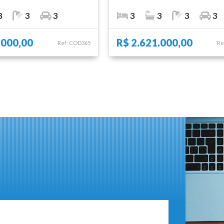
3
3
3
3
3
3
3
.000,00
R$ 2.621.000,00
Ref: COD365
Re