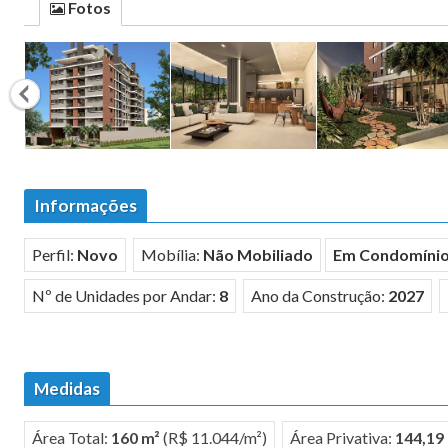
Fotos
Informações
Perfil:
Novo
Mobília:
Não Mobiliado
Em Condomíni
Nº de Unidades por Andar:
8
Ano da Construção:
2027
Medidas
Área Total:
160 m²
(R$ 11.044/m²)
Área Privativa:
144,19