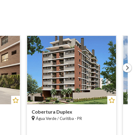
P
Cobertura Duplex
Co
Água Verde / Curitiba - PR
C