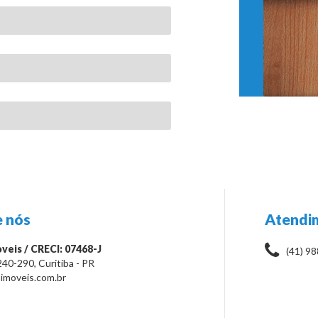
 nós
Atendi
veis / CRECI: 07468-J
(41) 9
240-290
,
Curitiba
-
PR
imoveis.com.br