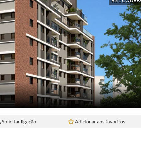
Ref.:
COD89
Loja (4)
Prédio (1)
Sala Comercial (2)
Sobrado (5)
Studio (4)
Terreno (3)
Terreno em Condomínio (3)
Solicitar ligação
Adicionar aos favoritos