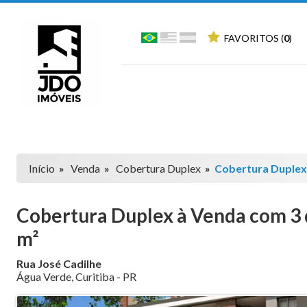
FAVORITOS (
0
)
Início
»
Venda
»
Cobertura Duplex
»
Cobertura Duple
Cobertura Duplex à Venda com 3 d
m²
Rua José Cadilhe
Água Verde
,
Curitiba
-
PR