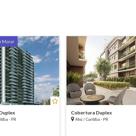
a Morar
Duplex
Cobertura Duplex
itiba - PR
Ahú / Curitiba - PR