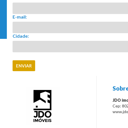
E-mail:
Cidade:
Sobre
JDO imo
Cep:
80
www.jdo