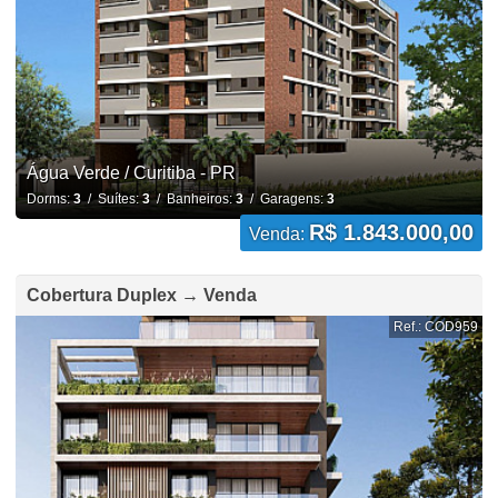
Água Verde / Curitiba - PR
Dorms:
3
/ Suítes:
3
/ Banheiros:
3
/ Garagens:
3
R$ 1.843.000,00
Venda:
Cobertura Duplex → Venda
Ref.: COD959