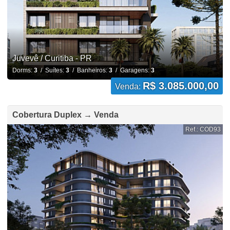
Juvevê / Curitiba - PR
Dorms:
3
/ Suítes:
3
/ Banheiros:
3
/ Garagens:
3
R$ 3.085.000,00
Venda:
Cobertura Duplex → Venda
Ref.: COD93