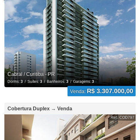
Cabral / Curitiba - PR
Dorms:
3
/ Suítes:
3
/ Banheiros:
3
/ Garagens:
3
R$ 3.307.000,00
Venda:
Cobertura Duplex → Venda
Ref.: COD797