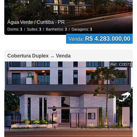
Água Verde / Curitiba - PR
Dorms:
3
/ Suítes:
3
/ Banheiros:
3
/ Garagens:
3
R$ 4.283.000,00
Venda:
Cobertura Duplex → Venda
Ref.: COD71