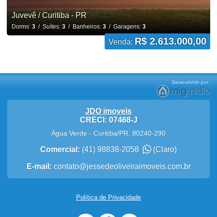
Juvevê / Curitiba - PR
Dorms:
3
/ Suítes:
3
/ Banheiros:
3
/ Garagens:
3
R$ 2.613.000,00
Venda:
JDO imoveis
CRECI: 07468-J
Água Verde
-
Curitiba
/
PR
,
80240-290
Comercial:
(41) 98838-2058
(Claro)
E-mail:
contato@jessedeoliveiraimoveis.com.br
Política de Privacidade