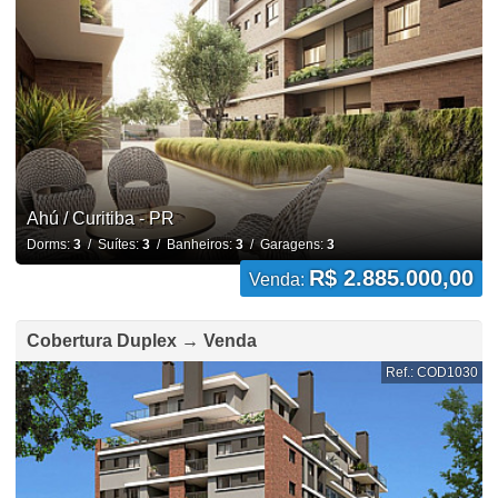
Ahú / Curitiba - PR
Dorms:
3
/ Suítes:
3
/ Banheiros:
3
/ Garagens:
3
R$ 2.885.000,00
Venda:
Cobertura Duplex → Venda
Ref.: COD1030