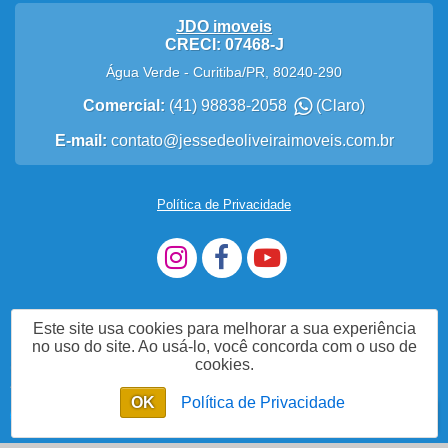
JDO imoveis
CRECI: 07468-J
Água Verde
-
Curitiba
/
PR
,
80240-290
Comercial:
(41) 98838-2058
(Claro)
E-mail:
contato@jessedeoliveiraimoveis.com.br
Política de Privacidade
Este site usa cookies para melhorar a sua experiência
no uso do site. Ao usá-lo, você concorda com o uso de
cookies.
Me Chame no WhatsApp
OK
Política de Privacidade
Enviar mensagem
Chat