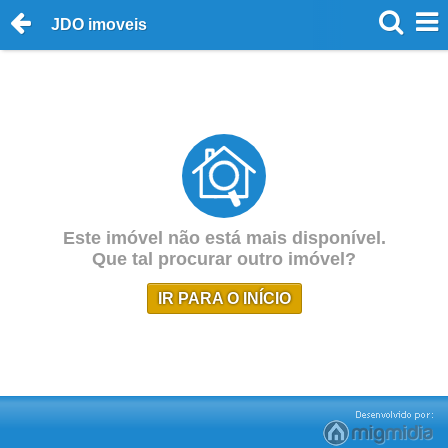
JDO imoveis
Este imóvel não está mais disponível.
Que tal procurar outro imóvel?
IR PARA O INÍCIO