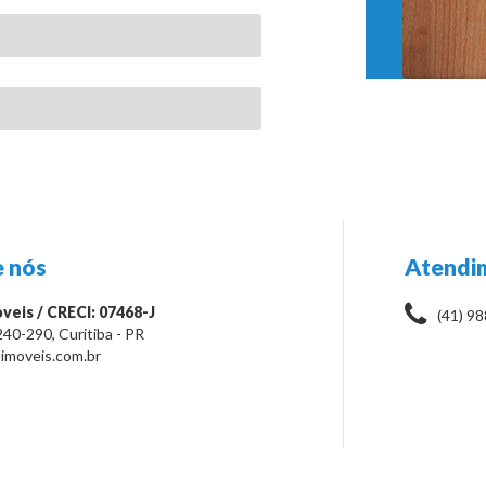
 nós
Atendi
veis / CRECI: 07468-J
(41) 9
240-290
,
Curitiba
-
PR
imoveis.com.br