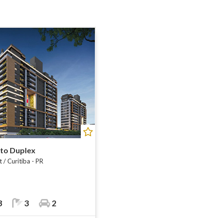
to Duplex
/ Curitiba - PR
3
3
2