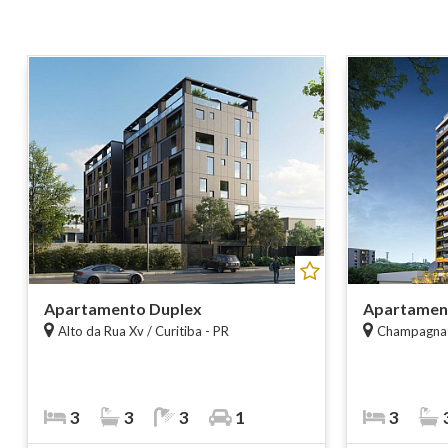
Apartamento Duplex
Apartamen
Alto da Rua Xv / Curitiba - PR
Champagnat 
3
3
3
1
3