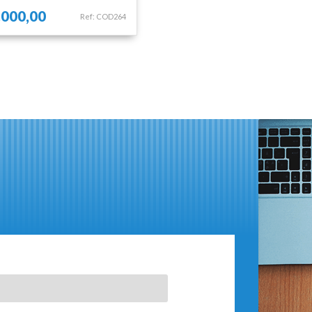
.000,00
Ref: COD264