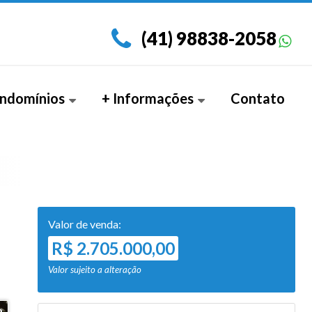
(41) 98838-2058
ndomínios
+ Informações
Contato
amento Garden (3)
Documentos
Valor de venda:
R$ 2.705.000,00
Valor sujeito a alteração