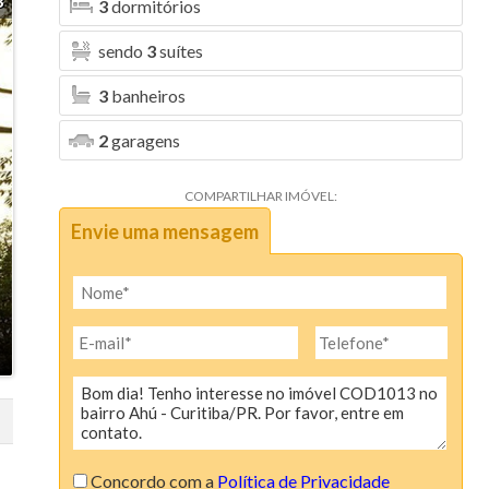
3
3
dormitórios
sendo
3
suítes
3
banheiros
2
garagens
COMPARTILHAR IMÓVEL:
Envie uma mensagem
Concordo com a
Política de Privacidade