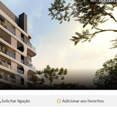
Ref.:
COD101
Loja (4)
Prédio (1)
Sala Comercial (2)
Sobrado (5)
Studio (4)
Terreno (3)
Terreno em Condomínio (3)
Solicitar ligação
Adicionar aos favoritos