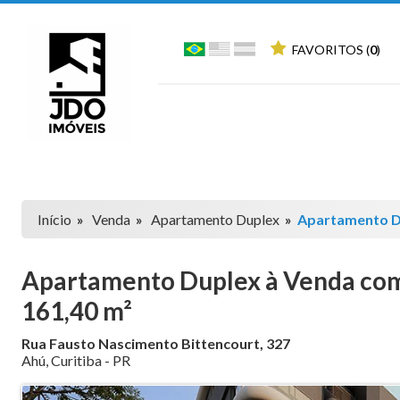
FAVORITOS (
0
)
Início
»
Venda
»
Apartamento Duplex
»
Apartamento 
Apartamento Duplex à Venda com 3
161,40 m²
Rua Fausto Nascimento Bittencourt, 327
Ahú
,
Curitiba
-
PR