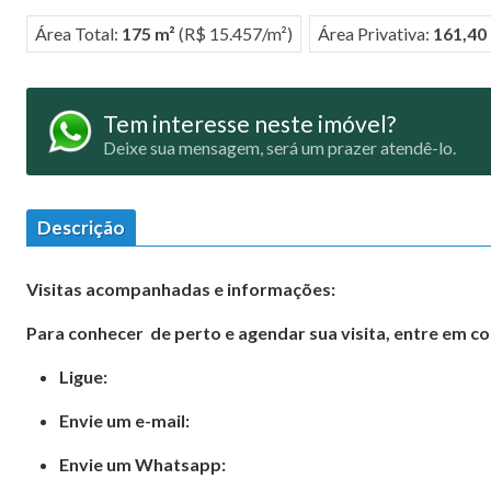
Área Total:
175 m²
(R$ 15.457/m²)
Área Privativa:
161,40
Tem interesse neste imóvel?
Deixe sua mensagem, será um prazer atendê-lo.
Descrição
Visitas acompanhadas e informações:
Para conhecer de perto e agendar sua visita, entre em c
Ligue:
Envie um e-mail:
Envie um Whatsapp: