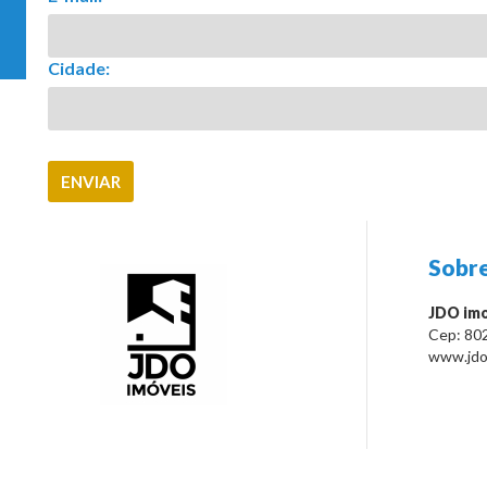
Cidade:
Sobre
JDO imo
Cep:
80
www.jdo