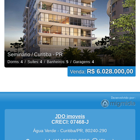
Seminário / Curitiba - PR
Dorms:
4
/ Suítes:
4
/ Banheiros:
5
/ Garagens:
4
R$ 6.028.000,00
Venda:
JDO imoveis
CRECI: 07468-J
Água Verde
-
Curitiba
/
PR
,
80240-290