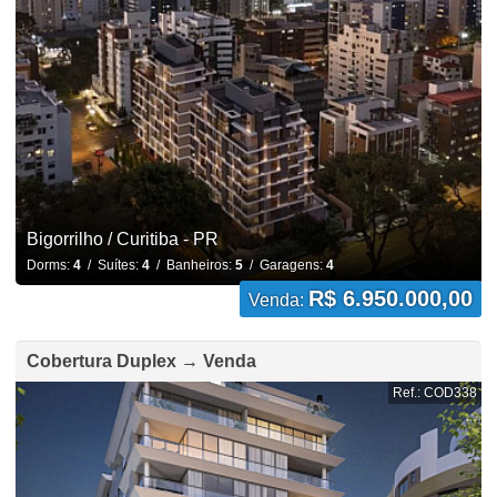
Bigorrilho / Curitiba - PR
Dorms:
4
/ Suítes:
4
/ Banheiros:
5
/ Garagens:
4
R$ 6.950.000,00
Venda:
Cobertura Duplex → Venda
Ref.: COD338