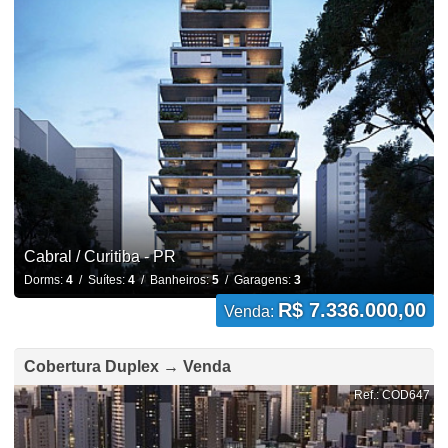
Cabral / Curitiba - PR
Dorms:
4
/ Suítes:
4
/ Banheiros:
5
/ Garagens:
3
R$ 7.336.000,00
Venda:
Cobertura Duplex → Venda
Ref.: COD647