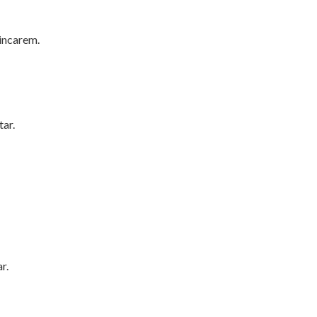
rincarem.
ar.
r.