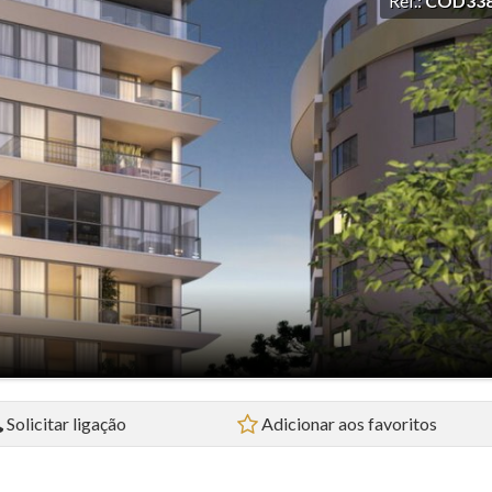
Ref.:
COD33
Loja (4)
Prédio (1)
Sala Comercial (2)
Sobrado (5)
Studio (4)
Terreno (3)
Terreno em Condomínio (3)
Solicitar ligação
Adicionar aos favoritos