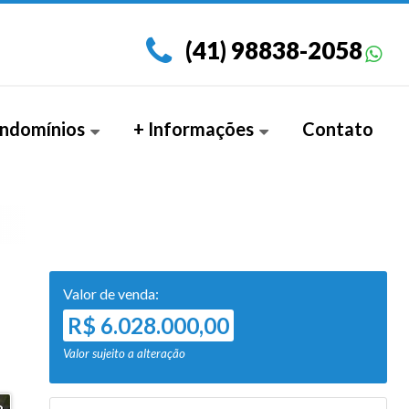
(41) 98838-2058
ndomínios
+ Informações
Contato
amento Garden (3)
Documentos
Valor de venda:
R$ 6.028.000,00
Valor sujeito a alteração