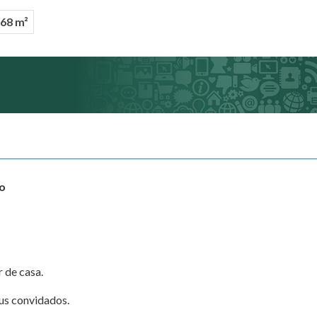
,68 m²
ão
 de casa.
us convidados.