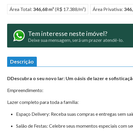
Área Total:
346,68 m²
(R$ 17.388/m²)
Área Privativa:
346
Tem interesse neste imóvel?
Deixe sua mensagem, será um prazer atendê-lo.
Descrição
D
Descubra o seu novo lar: Um oásis de lazer e sofisticaç
Empreendimento:
Lazer completo para toda a família:
Espaço Delivery: Receba suas compras e entregas sem sair
Salão de Festas: Celebre seus momentos especiais com se