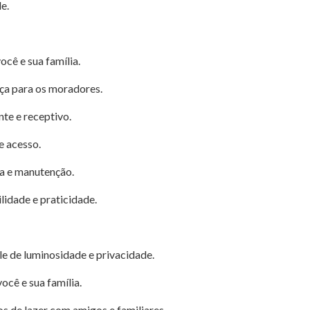
e.
ocê e sua família.
nça para os moradores.
te e receptivo.
e acesso.
za e manutenção.
lidade e praticidade.
e de luminosidade e privacidade.
ocê e sua família.
s de lazer com amigos e familiares.