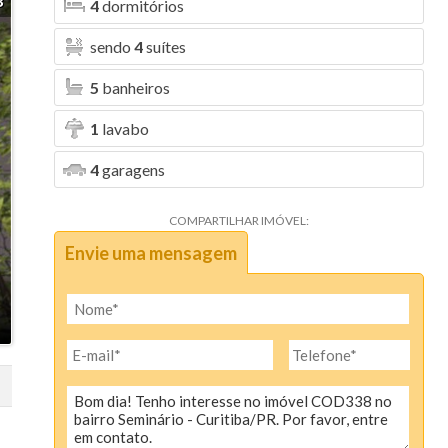
8
4
dormitórios
sendo
4
suítes
5
banheiros
1
lavabo
4
garagens
COMPARTILHAR IMÓVEL:
Envie uma mensagem