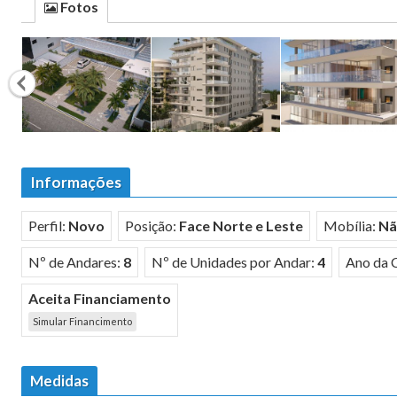
Fotos
Informações
Perfil:
Novo
Posição:
Face Norte e Leste
Mobília:
Nã
Nº de Andares:
8
Nº de Unidades por Andar:
4
Ano da 
Aceita Financiamento
Simular Financimento
Medidas