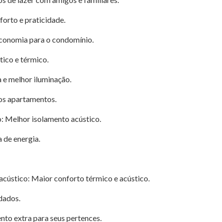
forto e praticidade.
economia para o condomínio.
ico e térmico.
 e melhor iluminação.
os apartamentos.
: Melhor isolamento acústico.
 de energia.
cústico: Maior conforto térmico e acústico.
dados.
to extra para seus pertences.