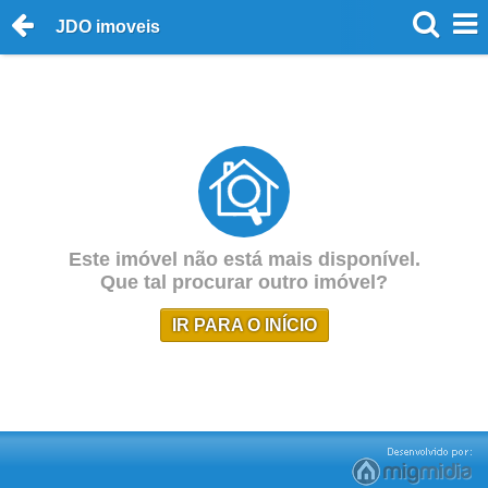
JDO imoveis
Este imóvel não está mais disponível.
Que tal procurar outro imóvel?
IR PARA O INÍCIO