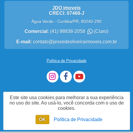
JDO imoveis
CRECI: 07468-J
Água Verde
-
Curitiba
/
PR
,
80240-290
Comercial:
(41) 98838-2058
(Claro)
E-mail:
contato@jessedeoliveiraimoveis.com.br
Política de Privacidade
Este site usa cookies para melhorar a sua experiência
no uso do site. Ao usá-lo, você concorda com o uso de
cookies.
Me Chame no WhatsApp
OK
Política de Privacidade
Enviar mensagem
Chat