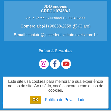
JDO imoveis
CRECI: 07468-J
Água Verde
-
Curitiba
/
PR
,
80240-290
Comercial:
(41) 98838-2058
(Claro)
E-mail:
contato@jessedeoliveiraimoveis.com.br
Política de Privacidade
Este site usa cookies para melhorar a sua experiência
no uso do site. Ao usá-lo, você concorda com o uso de
cookies.
Me Chame no WhatsApp
OK
Política de Privacidade
Enviar mensagem
Chat