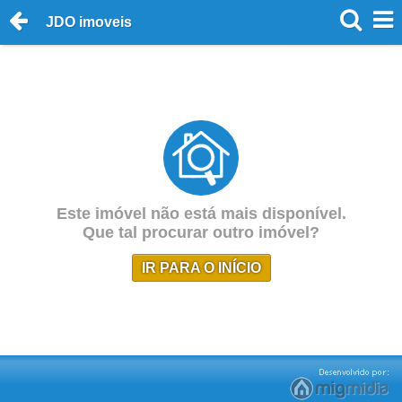
JDO imoveis
Este imóvel não está mais disponível.
Que tal procurar outro imóvel?
IR PARA O INÍCIO