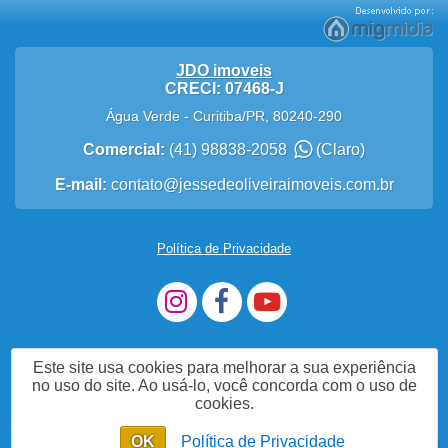
JDO imoveis
CRECI: 07468-J
Água Verde
-
Curitiba
/
PR
,
80240-290
Comercial:
(41) 98838-2058
(Claro)
E-mail:
contato@jessedeoliveiraimoveis.com.br
Política de Privacidade
Este site usa cookies para melhorar a sua experiência
no uso do site. Ao usá-lo, você concorda com o uso de
cookies.
Me Chame no WhatsApp
OK
Política de Privacidade