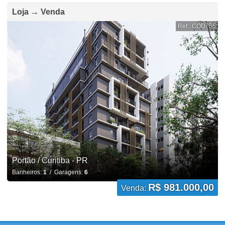
Loja → Venda
Ref.: COD755
Portão / Curitiba - PR
Banheiros:
1
/ Garagens:
6
R$ 981.000,00
Venda: